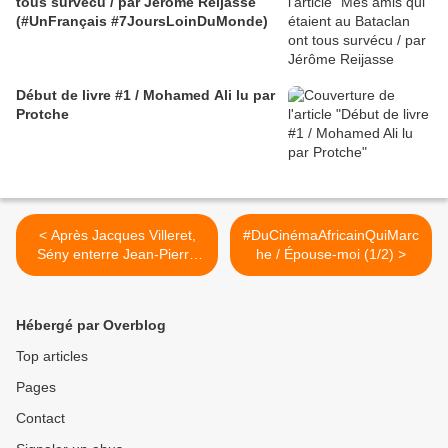
tous survécu / par Jérôme Reijasse
(#UnFrançais #7JoursLoinDuMonde)
Début de livre #1 / Mohamed Ali lu par
Protche
< Après Jacques Villeret,
#DuCinémaAfricainQuiMarc
Sény enterre Jean-Pierre
he / Épouse-moi (1/2) >
Vergne (PBLV) /
#ÀQuiLeTour ?
Hébergé par Overblog
Top articles
Pages
Contact