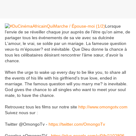
Lorsque
l'envie de se réveiller chaque jour auprès de l'être qu'on aime, de
partager tous les événements de sa vie avec sa dulcinée
L'amour, le vrai, se solde par un mariage. La fameuse question
veux-tu m'épouser? est inévitable. Que Dieu donne la chance à
tous les célibataires désirant rencontrer l'âme sœur, d'avoir la
chance.
When the urge to wake up every day to be like you, to share all
the events of his life with his girlfriend's true love, ended in
marriage. The famous question will you marry me? is inevitable.
God gives the chance to all singles who want to meet your soul
mate, to have the chance.
Retrouvez tous les films sur notre site
http://www.omongotv.com
Suivez nous sur :
Twitter @OmongoTv -
https://twitter.com/OmongoTv
Google+ +OmongoTV -
https://plus.google.com/u/0/b/1102806...