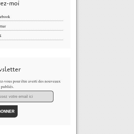
vez-moi
cebook
tter
S
sletter
z-vous pour être averti des nouveaux
s publiés.