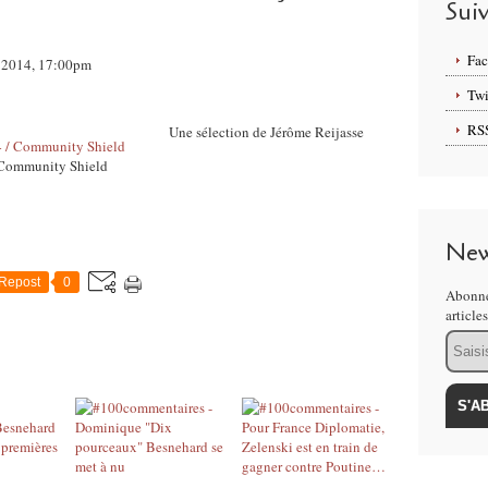
Sui
Fa
ût 2014, 17:00pm
Twi
RS
Une sélection de Jérôme Reijasse
 Community Shield
New
Repost
0
Abonne
article
Email