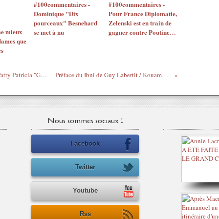
#100commentaires -
#100commentaires -
Dominique "Dix
Pour France Diplomatie,
pourceaux" Besnehard
Zelenski est en train de
me mieux
se met à nu
gagner contre Poutine…
dames que
es
Et maintenant, Me Altit, on fait quoi ? / Patty Patricia "GO Gbagbo du moment"
Préface du Ibni de Guy Labertit / Kouamouo lu par Protche
Nous sommes sociaux !
Facebook
Twitter
Youtube
Rss