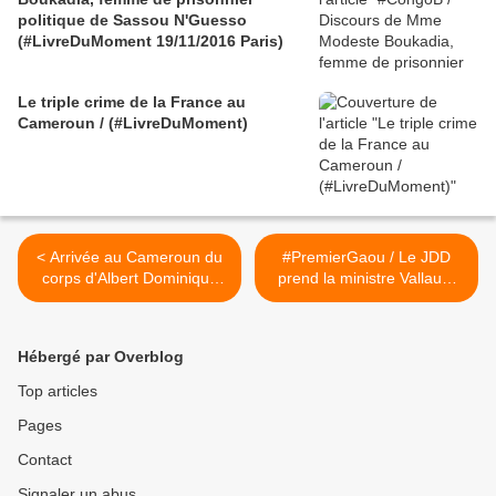
politique de Sassou N'Guesso
(#LivreDuMoment 19/11/2016 Paris)
Le triple crime de la France au
Cameroun / (#LivreDuMoment)
< Arrivée au Cameroun du
#PremierGaou / Le JDD
corps d'Albert Dominique
prend la ministre Vallaud-
Ebossé Bodjongo
Belkacem pour une
comique à prénom
seulement >
Hébergé par Overblog
Top articles
Pages
Contact
Signaler un abus