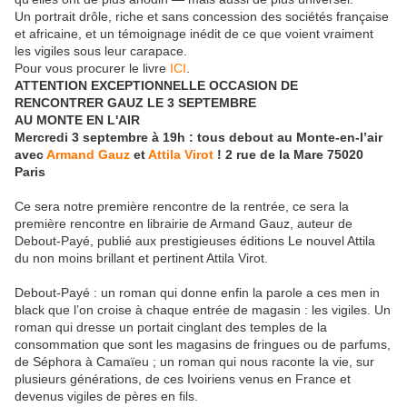
Un portrait drôle, riche et sans concession des sociétés française
et africaine, et un témoignage inédit de ce que voient vraiment
les vigiles sous leur carapace.
Pour vous procurer le livre
ICI
.
ATTENTION EXCEPTIONNELLE OCCASION DE
RENCONTRER GAUZ LE 3 SEPTEMBRE
AU MONTE EN L'AIR
Mercredi 3 septembre à 19h : tous debout au Monte-en-l’air
avec
Armand Gauz
et
Attila Virot
! 2 rue de la Mare 75020
Paris
Ce sera notre première rencontre de la rentrée, ce sera la
première rencontre en librairie de Armand Gauz, auteur de
Debout-Payé, publié aux prestigieuses éditions Le nouvel Attila
du non moins brillant et pertinent Attila Virot.
Debout-Payé : un roman qui donne enfin la parole a ces men in
black que l’on croise à chaque entrée de magasin : les vigiles. Un
roman qui dresse un portait cinglant des temples de la
consommation que sont les magasins de fringues ou de parfums,
de Séphora à Camaïeu ; un roman qui nous raconte la vie, sur
plusieurs générations, de ces Ivoiriens venus en France et
devenus vigiles de pères en fils.