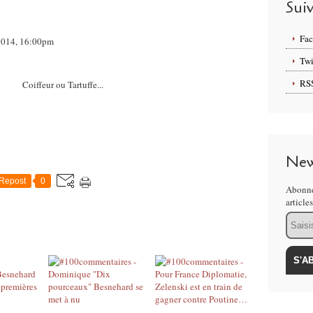
Sui
Fa
t 2014, 16:00pm
Twi
RS
Coiffeur ou Tartuffe...
New
Repost
0
Abonne
article
Email