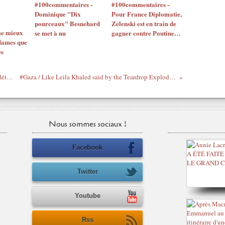
#100commentaires -
#100commentaires -
Dominique "Dix
Pour France Diplomatie,
pourceaux" Besnehard
Zelenski est en train de
me mieux
se met à nu
gagner contre Poutine…
dames que
es
#Ronaldinho / Ultimate Skills 2012 ● Atlético Mineiro
#Gaza / Like Leila Khaled said by the Teardrop Explodes (2) (#1981)
Nous sommes sociaux !
Facebook
Twitter
Youtube
Rss