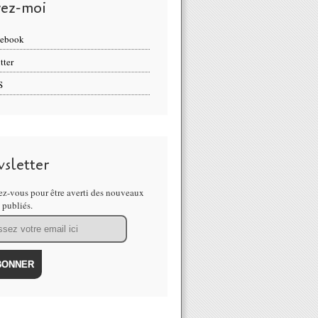
vez-moi
cebook
tter
S
sletter
z-vous pour être averti des nouveaux
s publiés.