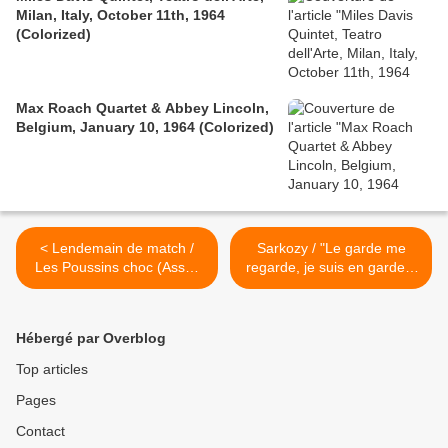
Milan, Italy, October 11th, 1964
(Colorized)
Max Roach Quartet & Abbey Lincoln,
Belgium, January 10, 1964 (Colorized)
< Lendemain de match /
Sarkozy / "Le garde me
Les Poussins choc (Assec
regarde, je suis en garde à
Kôtôkô)
vue !" (#MinistèreAMER) >
Hébergé par Overblog
Top articles
Pages
Contact