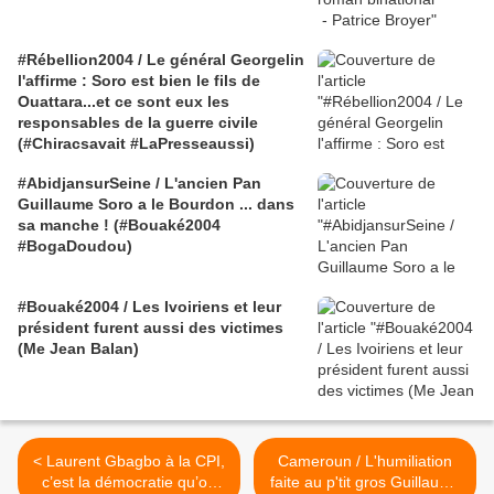
#Rébellion2004 / Le général Georgelin
l'affirme : Soro est bien le fils de
Ouattara...et ce sont eux les
responsables de la guerre civile
(#Chiracsavait #LaPresseaussi)
#AbidjansurSeine / L'ancien Pan
Guillaume Soro a le Bourdon ... dans
sa manche ! (#Bouaké2004
#BogaDoudou)
#Bouaké2004 / Les Ivoiriens et leur
président furent aussi des victimes
(Me Jean Balan)
< Laurent Gbagbo à la CPI,
Cameroun / L'humiliation
c’est la démocratie qu’on
faite au p'tit gros Guillaume