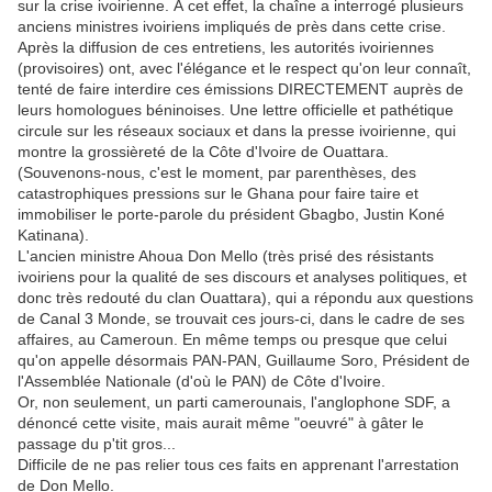
sur la crise ivoirienne. À cet effet, la chaîne a interrogé plusieurs
anciens ministres ivoiriens impliqués de près dans cette crise.
Après la diffusion de ces entretiens, les autorités ivoiriennes
(provisoires) ont, avec l'élégance et le respect qu'on leur connaît,
tenté de faire interdire ces émissions DIRECTEMENT auprès de
leurs homologues béninoises. Une lettre officielle et pathétique
circule sur les réseaux sociaux et dans la presse ivoirienne, qui
montre la grossièreté de la Côte d'Ivoire de Ouattara.
(Souvenons-nous, c'est le moment, par parenthèses, des
catastrophiques pressions sur le Ghana pour faire taire et
immobiliser le porte-parole du président Gbagbo, Justin Koné
Katinana).
L'ancien ministre Ahoua Don Mello (très prisé des résistants
ivoiriens pour la qualité de ses discours et analyses politiques, et
donc très redouté du clan Ouattara), qui a répondu aux questions
de Canal 3 Monde, se trouvait ces jours-ci, dans le cadre de ses
affaires, au Cameroun. En même temps ou presque que celui
qu'on appelle désormais PAN-PAN, Guillaume Soro, Président de
l'Assemblée Nationale (d'où le PAN) de Côte d'Ivoire.
Or, non seulement, un parti camerounais, l'anglophone SDF, a
dénoncé cette visite, mais aurait même "oeuvré" à gâter le
passage du p'tit gros...
Difficile de ne pas relier tous ces faits en apprenant l'arrestation
de Don Mello.