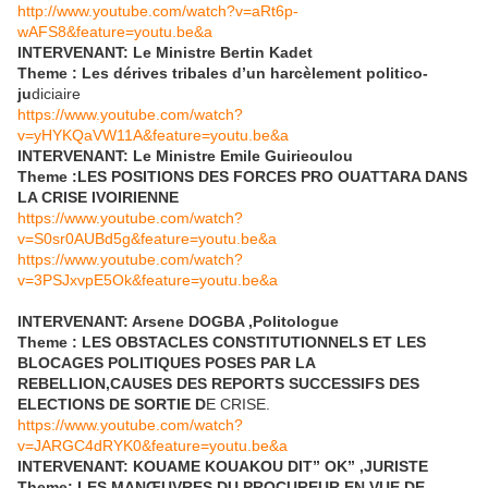
http://www.youtube.com/watch?v=aRt6p-
wAFS8&feature=youtu.be&a
INTERVENANT: Le Ministre Bertin Kadet
Theme : Les dérives tribales d’un harcèlement politico-
ju
diciaire
https://www.youtube.com/watch?
v=yHYKQaVW11A&feature=youtu.be&a
INTERVENANT: Le Ministre Emile Guirieoulou
Theme :LES POSITIONS DES FORCES PRO OUATTARA DANS
LA CRISE IVOIRIENNE
https://www.youtube.com/watch?
v=S0sr0AUBd5g&feature=youtu.be&a
https://www.youtube.com/watch?
v=3PSJxvpE5Ok&feature=youtu.be&a
INTERVENANT: Arsene DOGBA ,Politologue
Theme : LES OBSTACLES CONSTITUTIONNELS ET LES
BLOCAGES POLITIQUES POSES PAR LA
REBELLION,CAUSES DES REPORTS SUCCESSIFS DES
ELECTIONS DE SORTIE D
E CRISE.
https://www.youtube.com/watch?
v=JARGC4dRYK0&feature=youtu.be&a
INTERVENANT: KOUAME KOUAKOU DIT” OK” ,JURISTE
Theme: LES MANŒUVRES DU PROCUREUR EN VUE DE