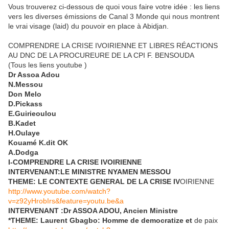
Vous trouverez ci-dessous de quoi vous faire votre idée : les liens
vers les diverses émissions de Canal 3 Monde qui nous montrent
le vrai visage (laid) du pouvoir en place à Abidjan.
COMPRENDRE LA CRISE IVOIRIENNE ET LIBRES RÉACTIONS
AU DNC DE LA PROCUREURE DE LA CPI F. BENSOUDA
(Tous les liens youtube )
Dr Assoa Adou
N.Messou
Don Melo
D.Pickass
E.Guirieoulou
B.Kadet
H.Oulaye
Kouamé K.dit OK
A.Dodga
I-COMPRENDRE LA CRISE IVOIRIENNE
INTERVENANT:LE MINISTRE NYAMEN MESSOU
THEME: LE CONTEXTE GENERAL DE LA CRISE IV
OIRIENNE
http://www.youtube.com/watch?
v=z92yHrobIrs&feature=youtu.be&a
INTERVENANT :Dr ASSOA ADOU, Ancien Ministre
*THEME: Laurent Gbagbo: Homme de democratize et
de paix