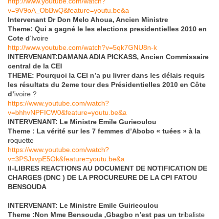
http://www.youtube.com/watch?
v=9V9oA_ObBwQ&feature=youtu.be&a
Intervenant Dr Don Melo Ahoua, Ancien Ministre
Theme: Qui a gagné le les elections presidentielles 2010 en
Cote d
’Ivoire
http://www.youtube.com/watch?v=5qk7GNU8n-k
INTERVENANT:DAMANA ADIA PICKASS, Ancien Commissaire
central de la CEI
THEME: Pourquoi la CEI n’a pu livrer dans les délais requis
les résultats du 2eme tour des Présidentielles 2010 en Côte
d’
ivoire ?
https://www.youtube.com/watch?
v=bhhvNPFICW0&feature=youtu.be&a
INTERVENANT: Le Ministre Emile Gurieoulou
Theme : La vérité sur les 7 femmes d’Abobo « tuées » à la
r
oquette
https://www.youtube.com/watch?
v=3PSJxvpE5Ok&feature=youtu.be&a
II-LIBRES REACTIONS AU DOCUMENT DE NOTIFICATION DE
CHARGES (DNC ) DE LA PROCUREURE DE LA CPI FATOU
BENSOUDA
INTERVENANT: Le Ministre Emile Guirieoulou
Theme :Non Mme Bensouda ,Gbagbo n’est pas un tr
ibaliste