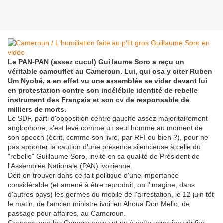
Le PAN-PAN (assez cucul) Guillaume Soro a reçu un
véritable camouflet au Cameroun. Lui, qui osa y citer Ruben
Um Nyobé, a en effet vu une assemblée se vider devant lui
en protestation contre son indélébile identité de rebelle
instrument des Français et son cv de responsable de
milliers de morts.
Le SDF, parti d'opposition centre gauche assez majoritairement
anglophone, s'est levé comme un seul homme au moment de
son speech (écrit, comme son livre, par RFI ou bien ?), pour ne
pas apporter la caution d'une présence silencieuse à celle du
"rebelle" Guillaume Soro, invité en sa qualité de Président de
l'Assemblée Nationale (PAN) ivoirienne.
Doit-on trouver dans ce fait politique d'une importance
considérable (et amené à être reproduit, on l'imagine, dans
d'autres pays) les germes du mobile de l'arrestation, le 12 juin tôt
le matin, de l'ancien ministre ivoirien Ahoua Don Mello, de
passage pour affaires, au Cameroun.
Gageons que les Camerounais ont pu à cette occasion vérifier