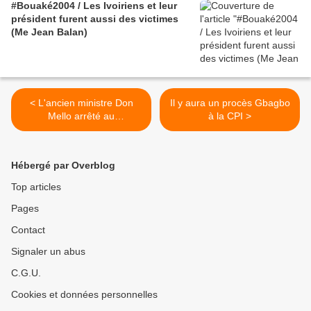
#Bouaké2004 / Les Ivoiriens et leur
président furent aussi des victimes
(Me Jean Balan)
< L'ancien ministre Don
Il y aura un procès Gbagbo
Mello arrêté au
à la CPI >
Cameroun.... les raisons de
la colère de Ouattara
Hébergé par Overblog
Top articles
Pages
Contact
Signaler un abus
C.G.U.
Cookies et données personnelles