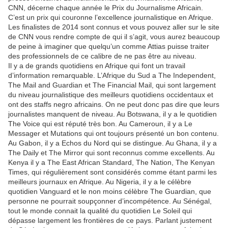
CNN, décerne chaque année le Prix du Journalisme Africain.
C’est un prix qui couronne l’excellence journalistique en Afrique.
Les finalistes de 2014 sont connus et vous pouvez aller sur le site
de CNN vous rendre compte de qui il s’agit, vous aurez beaucoup
de peine à imaginer que quelqu’un comme Attias puisse traiter
des professionnels de ce calibre de ne pas être au niveau.
Il y a de grands quotidiens en Afrique qui font un travail
d’information remarquable. L’Afrique du Sud a The Independent,
The Mail and Guardian et The Financial Mail, qui sont largement
du niveau journalistique des meilleurs quotidiens occidentaux et
ont des staffs negro africains. On ne peut donc pas dire que leurs
journalistes manquent de niveau. Au Botswana, il y a le quotidien
The Voice qui est réputé très bon. Au Cameroun, il y a Le
Messager et Mutations qui ont toujours présenté un bon contenu.
Au Gabon, il y a Echos du Nord qui se distingue. Au Ghana, il y a
The Daily et The Mirror qui sont reconnus comme excellents. Au
Kenya il y a The East African Standard, The Nation, The Kenyan
Times, qui régulièrement sont considérés comme étant parmi les
meilleurs journaux en Afrique. Au Nigeria, il y a le célèbre
quotidien Vanguard et le non moins célèbre The Guardian, que
personne ne pourrait soupçonner d’incompétence. Au Sénégal,
tout le monde connait la qualité du quotidien Le Soleil qui
dépasse largement les frontières de ce pays. Parlant justement