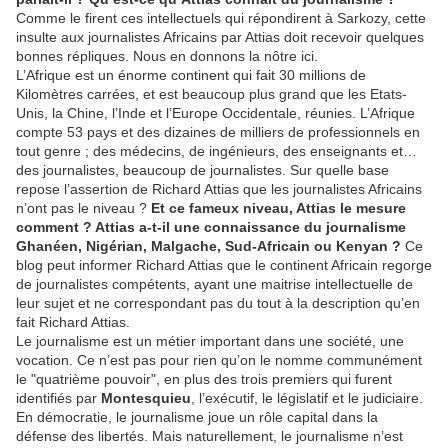
Comme le firent ces intellectuels qui répondirent à Sarkozy, cette
insulte aux journalistes Africains par Attias doit recevoir quelques
bonnes répliques. Nous en donnons la nôtre ici.
L’Afrique est un énorme continent qui fait 30 millions de
Kilomètres carrées, et est beaucoup plus grand que les Etats-
Unis, la Chine, l’Inde et l’Europe Occidentale, réunies. L’Afrique
compte 53 pays et des dizaines de milliers de professionnels en
tout genre ; des médecins, de ingénieurs, des enseignants et…
des journalistes, beaucoup de journalistes. Sur quelle base
repose l’assertion de Richard Attias que les journalistes Africains
n’ont pas le niveau ?
Et ce fameux niveau, Attias le mesure
comment ? Attias a-t-il une connaissance du journalisme
Ghanéen, Nigérian, Malgache, Sud-Africain ou Kenyan ?
Ce
blog peut informer Richard Attias que le continent Africain regorge
de journalistes compétents, ayant une maitrise intellectuelle de
leur sujet et ne correspondant pas du tout à la description qu’en
fait Richard Attias.
Le journalisme est un métier important dans une société, une
vocation. Ce n’est pas pour rien qu’on le nomme communément
le "quatrième pouvoir", en plus des trois premiers qui furent
identifiés par
Montesquieu
, l’exécutif, le législatif et le judiciaire.
En démocratie, le journalisme joue un rôle capital dans la
défense des libertés. Mais naturellement, le journalisme n’est