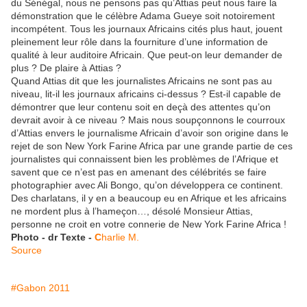
du Sénégal, nous ne pensons pas qu’Attias peut nous faire la
démonstration que le célèbre Adama Gueye soit notoirement
incompétent. Tous les journaux Africains cités plus haut, jouent
pleinement leur rôle dans la fourniture d’une information de
qualité à leur auditoire Africain. Que peut-on leur demander de
plus ? De plaire à Attias ?
Quand Attias dit que les journalistes Africains ne sont pas au
niveau, lit-il les journaux africains ci-dessus ? Est-il capable de
démontrer que leur contenu soit en deçà des attentes qu’on
devrait avoir à ce niveau ? Mais nous soupçonnons le courroux
d’Attias envers le journalisme Africain d’avoir son origine dans le
rejet de son New York Farine Africa par une grande partie de ces
journalistes qui connaissent bien les problèmes de l’Afrique et
savent que ce n’est pas en amenant des célébrités se faire
photographier avec Ali Bongo, qu’on développera ce continent.
Des charlatans, il y en a beaucoup eu en Afrique et les africains
ne mordent plus à l’hameçon…, désolé Monsieur Attias,
personne ne croit en votre connerie de New York Farine Africa !
Photo - dr Texte -
C
harlie M.
Source
#Gabon 2011