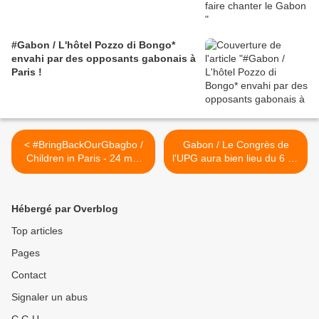
#Gabon / L'hôtel Pozzo di Bongo*
envahi par des opposants gabonais à
Paris !
< #BringBackOurGbagbo /
Gabon / Le Congrès de
Children in Paris - 24 mai
l'UPG aura bien lieu du 6 au
2014
9 juin comme prévu >
Hébergé par Overblog
Top articles
Pages
Contact
Signaler un abus