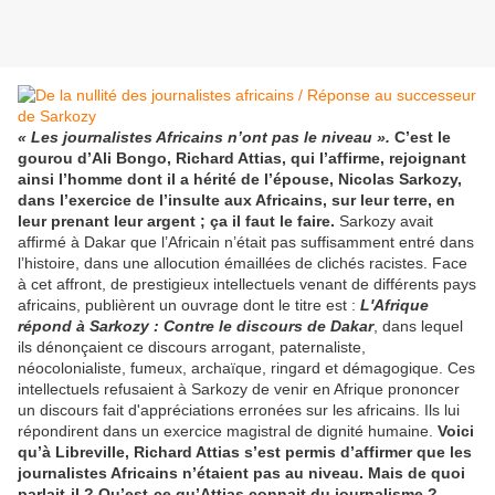
« Les journalistes Africains n’ont pas le niveau ».
C’est le
gourou d’Ali Bongo, Richard Attias, qui l’affirme, rejoignant
ainsi l’homme dont il a hérité de l’épouse, Nicolas Sarkozy,
dans l’exercice de l’insulte aux Africains, sur leur terre, en
leur prenant leur argent ; ça il faut le faire.
Sarkozy avait
affirmé à Dakar que l’Africain n’était pas suffisamment entré dans
l’histoire, dans une allocution émaillées de clichés racistes. Face
à cet affront, de prestigieux intellectuels venant de différents pays
africains, publièrent un ouvrage dont le titre est :
L'Afrique
répond à Sarkozy : Contre le discours de Dakar
, dans lequel
ils dénonçaient ce discours arrogant, paternaliste,
néocolonialiste, fumeux, archaïque, ringard et démagogique. Ces
intellectuels refusaient à Sarkozy de venir en Afrique prononcer
un discours fait d'appréciations erronées sur les africains. Ils lui
répondirent dans un exercice magistral de dignité humaine.
Voici
qu’à Libreville, Richard Attias s’est permis d’affirmer que les
journalistes Africains n’étaient pas au niveau. Mais de quoi
parlait-il ? Qu’est-ce qu’Attias connait du journalisme ?