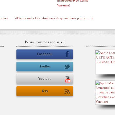
(Entretien avec Leslie
Varenne)
Interdit aux bâtards - Sear / Get Busy en promo sur le clip de Disiz
#Dieudonné / Les ratonneurs de quenelleurs puniront-ils Teddy Riner ?
Nous sommes sociaux !
Facebook
Twitter
Youtube
Rss