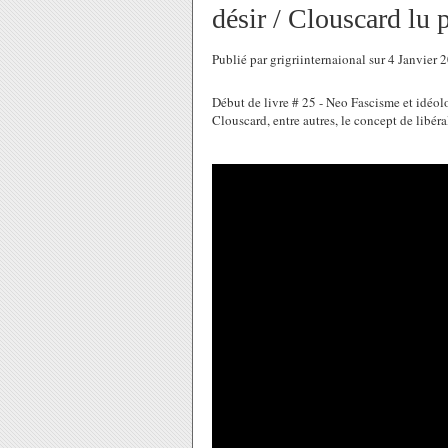
désir / Clouscard lu 
Publié par grigriinternaional sur 4 Janvier
Début de livre # 25 - Neo Fascisme et idéol
Clouscard, entre autres, le concept de libéral-