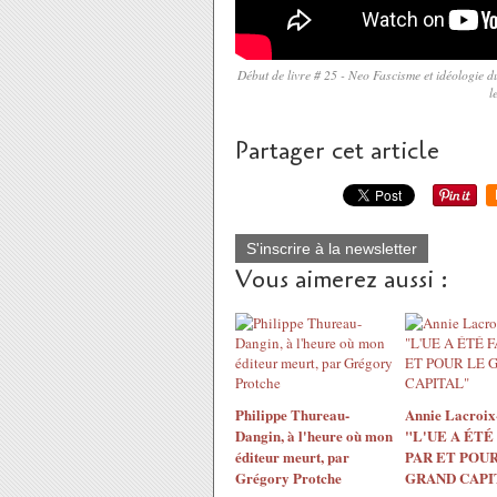
Début de livre # 25 - Neo Fascisme et idéologie d
l
Partager cet article
S'inscrire à la newsletter
Vous aimerez aussi :
Philippe Thureau-
Annie Lacroix-
Dangin, à l'heure où mon
"L'UE A ÉTÉ
éditeur meurt, par
PAR ET POUR
Grégory Protche
GRAND CAPI