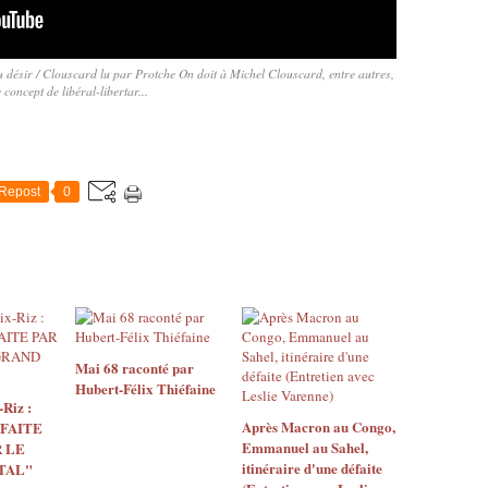
u désir / Clouscard lu par Protche On doit à Michel Clouscard, entre autres,
e concept de libéral-libertar...
Repost
0
Mai 68 raconté par
Hubert-Félix Thiéfaine
Riz :
Après Macron au Congo,
 FAITE
Emmanuel au Sahel,
 LE
itinéraire d'une défaite
TAL"