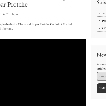
Sui
par Protche
Fa
 2014, 20:16pm
Twi
ogie du désir / Clouscard lu par Protche On doit à Michel
RS
libertar...
New
Abonne
article
Email