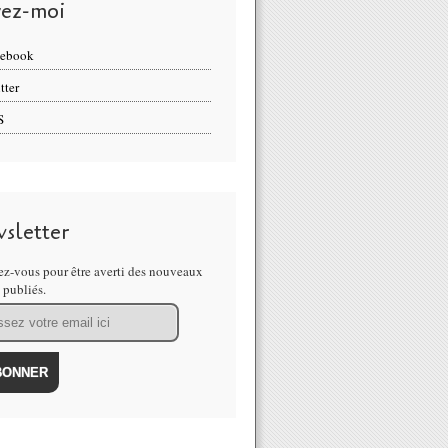
vez-moi
cebook
tter
S
sletter
z-vous pour être averti des nouveaux
s publiés.