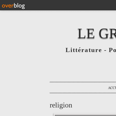
LE G
Littérature - P
ACC
religion