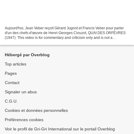
Aujourd'hui, Jean Veber reçoit Gérard Jugnot et Francis Veber pour parler
d'un des chefs-d'œuvre de Henri-Georges Clouzot, QUAI DES ORFÈVRES
(1947). This video is for commentary and criticism only and is not a
replacement for watching QUAI DES ORFÈVRES...
Hébergé par Overblog
Top articles
Pages
Contact
Signaler un abus
C.G.U.
Cookies et données personnelles
Préférences cookies
Voir le profil de Gri-Gri International sur le portail Overblog