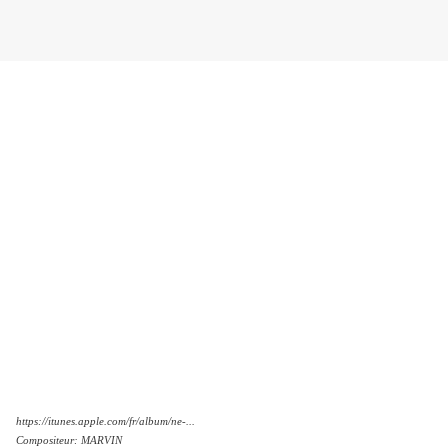
https://itunes.apple.com/fr/album/ne-...‬
Compositeur: MARVIN