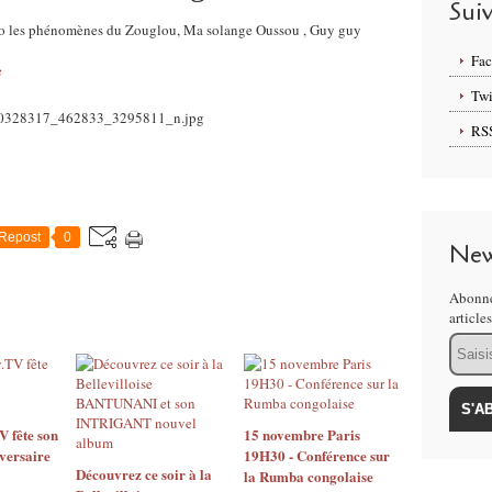
Sui
Siro les phénomènes du Zouglou, Ma solange Oussou , Guy guy
Fa
e
Twi
RS
Repost
0
New
Abonne
article
Email
 fête son
15 novembre Paris
versaire
19H30 - Conférence sur
Découvrez ce soir à la
la Rumba congolaise