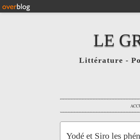
LE G
Littérature - P
ACC
Yodé et Siro les ph