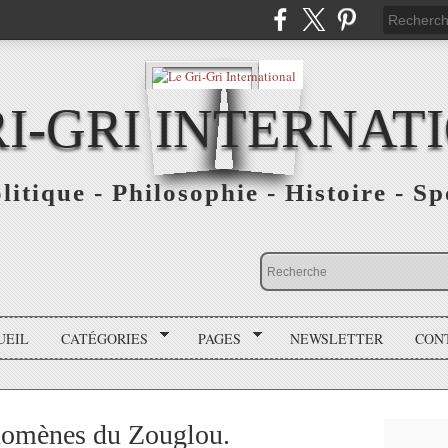
RI-GRI INTERNAT
olitique - Philosophie - Histoire - S
UEIL
CATÉGORIES
PAGES
NEWSLETTER
CON
énomènes du Zouglou.