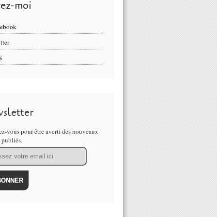
vez-moi
cebook
tter
S
sletter
z-vous pour être averti des nouveaux
s publiés.