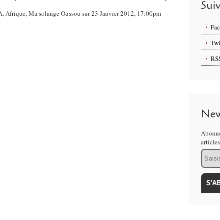
Sui
A, Afrique, Ma solange Oussou sur 23 Janvier 2012, 17:00pm
Fa
Twi
RS
New
Abonne
article
Email