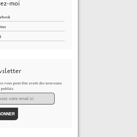
vez-moi
cebook
tter
S
sletter
z-vous pour être averti des nouveaux
s publiés.