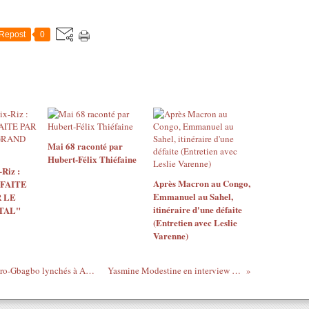
Repost
0
Mai 68 raconté par
Hubert-Félix Thiéfaine
Riz :
Après Macron au Congo,
 FAITE
Emmanuel au Sahel,
 LE
itinéraire d'une défaite
TAL"
(Entretien avec Leslie
Varenne)
Censuré par France 24 et Dailymotion - Pro-Gbagbo lynchés à Abobo en mars 2011
Yasmine Modestine en interview sur ACI TV