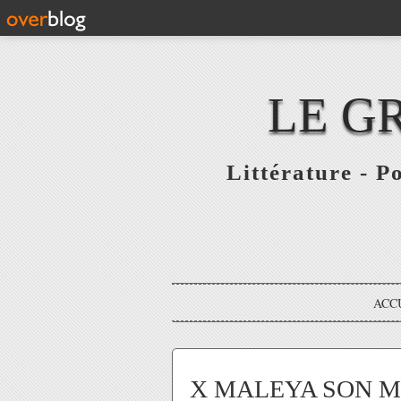
LE G
Littérature - P
ACC
X MALEYA SON ME