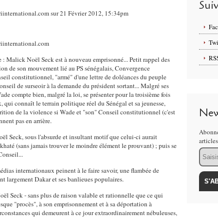
Sui
riinternational.com sur 21 Février 2012, 15:34pm
Fa
Twi
RS
e : Malick Noël Seck est à nouveau emprisonné... Petit rappel des
ation de son mouvement lié au PS sénégalais, Convergence
seil constitutionnel, "armé" d'une lettre de doléances du peuple
nseil de surseoir à la demande du président sortant... Malgré ses
de compte bien, malgré la loi, se présenter pour la troisième fois
 qui connaît le terrain politique réel du Sénégal et sa jeunesse,
New
ition de la violence si Wade et "son" Conseil constitutionnel (c'est
nent pas en arrière.
Abonne
ël Seck, sous l'absurde et insultant motif que celui-ci aurait
article
haté (sans jamais trouver le moindre élément le prouvant) ; puis se
Email
onseil...
dias internationaux peinent à le faire savoir, une flambée de
nt largement Dakar et ses banlieues populaires.
oël Seck - sans plus de raison valable et rationnelle que ce qui
tesque "procès", à son emprisonnement et à sa déportation à
irconstances qui demeurent à ce jour extraordinairement nébuleuses,