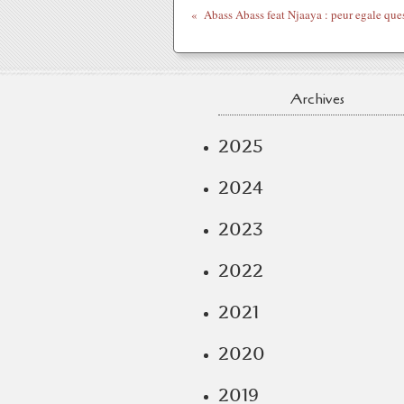
Abass Abass feat Njaaya : peur egale que
Archives
2025
2024
2023
2022
2021
2020
2019