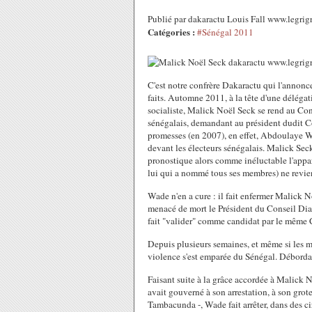
Publié par dakaractu Louis Fall www.legrig
Catégories :
#Sénégal 2011
C'est notre confrère Dakaractu qui l'annonc
faits. Automne 2011, à la tête d'une délég
socialiste, Malick Noël Seck se rend au Con
sénégalais, demandant au président dudit Co
promesses (en 2007), en effet, Abdoulaye Wa
devant les électeurs sénégalais. Malick Seck,
pronostique alors comme inéluctable l'appar
lui qui a nommé tous ses membres) ne revien
Wade n'en a cure : il fait enfermer Malick No
menacé de mort le Président du Conseil Diak
fait "valider" comme candidat par le même C
Depuis plusieurs semaines, et même si les mé
violence s'est emparée du Sénégal. Déborda
Faisant suite à la grâce accordée à Malick N
avait gouverné à son arrestation, à son gro
Tambacunda -, Wade fait arrêter, dans des c