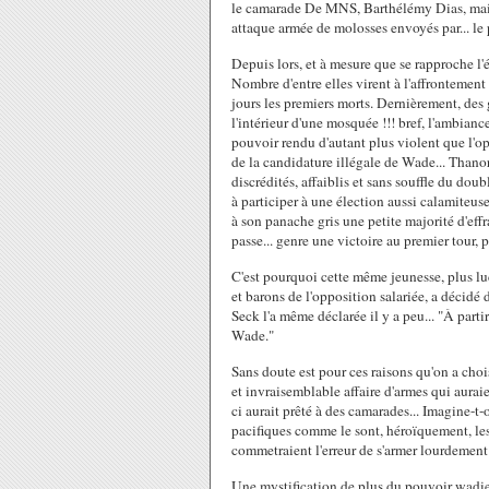
le camarade De MNS, Barthélémy Dias, mair
attaque armée de molosses envoyés par... le 
Depuis lors, et à mesure que se rapproche l'
Nombre d'entre elles virent à l'affrontemen
jours les premiers morts. Dernièrement, des
l'intérieur d'une mosquée !!! bref, l'ambianc
pouvoir rendu d'autant plus violent que l'opp
de la candidature illégale de Wade... Thanor 
discrédités, affaiblis et sans souffle du do
à participer à une élection aussi calamiteuse
à son panache gris une petite majorité d'eff
passe... genre une victoire au premier tour, 
C'est pourquoi cette même jeunesse, plus luc
et barons de l'opposition salariée, a décid
Seck l'a même déclarée il y a peu... "À part
Wade."
Sans doute est pour ces raisons qu'on a chois
et invraisemblable affaire d'armes qui aura
ci aurait prêté à des camarades... Imagine-t
pacifiques comme le sont, héroïquement, les
commetraient l'erreur de s'armer lourdement
Une mystification de plus du pouvoir wadie