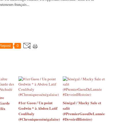
teneurs français...
Repost
0
tre
#1er Gaou / Un point
Sénégal / Macky Sale et
 Garde
Godwin * à Abdou Latif
salit
élix
Coulibaly
(#PremierGaouDeLannée
(#Chroniquessénégalaise)
#DevoirdHistoire)