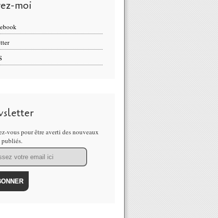
vez-moi
cebook
tter
S
sletter
z-vous pour être averti des nouveaux
s publiés.