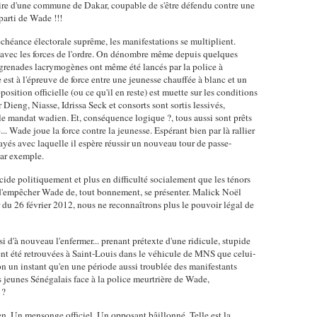
e d'une commune de Dakar, coupable de s'être défendu contre une
parti de Wade !!!
échéance électorale suprême, les manifestations se multiplient.
t avec les forces de l'ordre. On dénombre même depuis quelques
 grenades lacrymogènes ont même été lancés par la police à
e est à l'épreuve de force entre une jeunesse chauffée à blanc et un
osition officielle (ou ce qu'il en reste) est muette sur les conditions
Dieng, Niasse, Idrissa Seck et consorts sont sortis lessivés,
uble mandat wadien. Et, conséquence logique ?, tous aussi sont prêts
... Wade joue la force contre la jeunesse. Espérant bien par là rallier
rayés avec laquelle il espère réussir un nouveau tour de passe-
par exemple.
ide politiquement et plus en difficulté socialement que les ténors
é d'empêcher Wade de, tout bonnement, se présenter. Malick Noël
ir du 26 février 2012, nous ne reconnaîtrons plus le pouvoir légal de
i d'à nouveau l'enfermer... prenant prétexte d'une ridicule, stupide
ient été retrouvées à Saint-Louis dans le véhicule de MNS que celui-
-on un instant qu'en une période aussi troublée des manifestants
 jeunes Sénégalais face à la police meurtrière de Wade,
 ?
n. Un mensonge officiel. Un opposant bâillonné. Telle est la