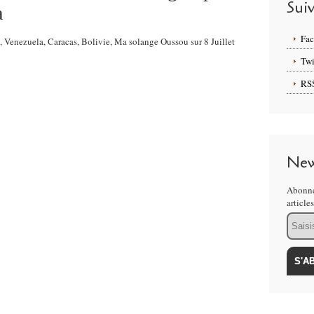
Sui
a
Fa
s, Venezuela, Caracas, Bolivie, Ma solange Oussou sur 8 Juillet
Twi
RS
New
Abonne
article
Email