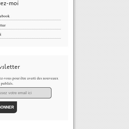
vez-moi
cebook
tter
S
sletter
z-vous pour être averti des nouveaux
s publiés.