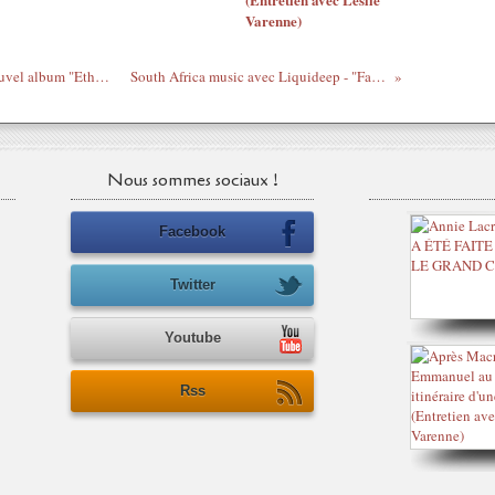
Varenne)
Fredy Massamba, le 1er extrait de son nouvel album "Ethnophony"
South Africa music avec Liquideep - "Fairytale"
Nous sommes sociaux !
Facebook
Twitter
Youtube
Rss