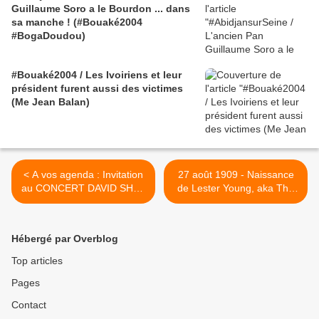
Guillaume Soro a le Bourdon ... dans
sa manche ! (#Bouaké2004
#BogaDoudou)
#Bouaké2004 / Les Ivoiriens et leur
président furent aussi des victimes
(Me Jean Balan)
< A vos agenda : Invitation
27 août 1909 - Naissance
au CONCERT DAVID SHAZ
de Lester Young, aka The
le 1er Septembre 2012 à
President >
BEAUREGARD (LOT 46)
Hébergé par Overblog
Top articles
Pages
Contact