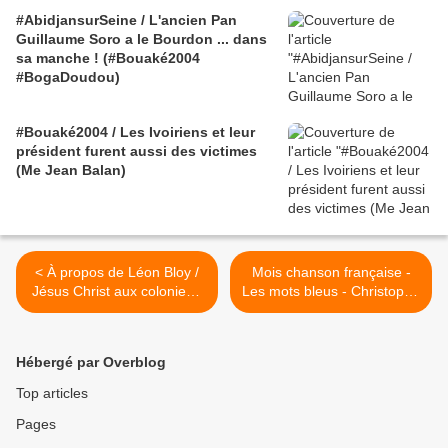
#AbidjansurSeine / L'ancien Pan
Guillaume Soro a le Bourdon ... dans
sa manche ! (#Bouaké2004
#BogaDoudou)
#Bouaké2004 / Les Ivoiriens et leur
président furent aussi des victimes
(Me Jean Balan)
< À propos de Léon Bloy /
Mois chanson française -
Jésus Christ aux colonies -
Les mots bleus - Christophe
lu par Protche
>
Hébergé par Overblog
Top articles
Pages