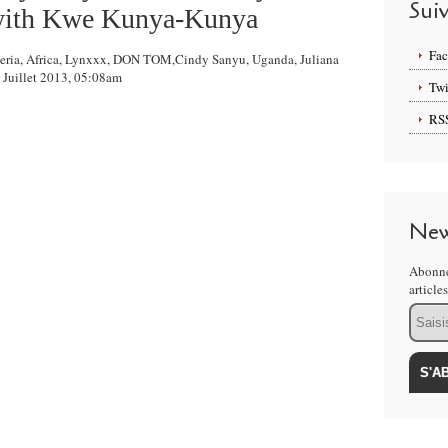
Sui
with Kwe Kunya-Kunya
Fa
Nigeria, Africa, Lynxxx, DON TOM,Cindy Sanyu, Uganda, Juliana
 Juillet 2013, 05:08am
Twi
RS
New
Abonne
article
Email