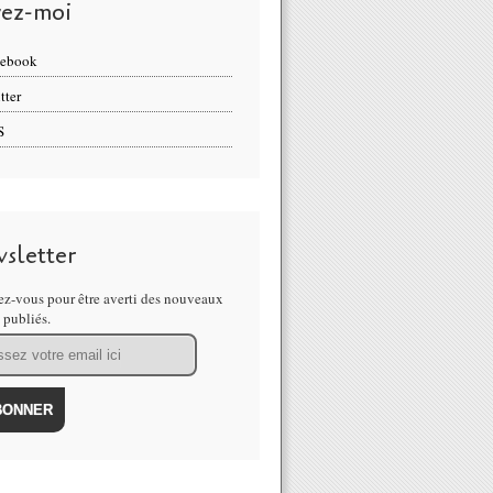
vez-moi
cebook
tter
S
sletter
z-vous pour être averti des nouveaux
s publiés.