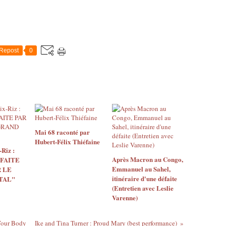
Repost
0
Mai 68 raconté par
Hubert-Félix Thiéfaine
Riz :
Après Macron au Congo,
 FAITE
Emmanuel au Sahel,
 LE
itinéraire d'une défaite
TAL"
(Entretien avec Leslie
Varenne)
Your Body
Ike and Tina Turner : Proud Mary (best performance)