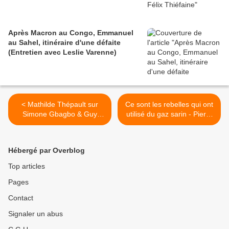
Après Macron au Congo, Emmanuel
au Sahel, itinéraire d'une défaite
(Entretien avec Leslie Varenne)
< Mathilde Thépault sur
Ce sont les rebelles qui ont
Simone Gbagbo & Guy
utilisé du gaz sarin - Pierre
Labertit sur Ibni - Samedi
Piccinin de retour de Syrie -
16H Fête de l'Humanité
9/9/13 >
Hébergé par Overblog
Top articles
Pages
Contact
Signaler un abus