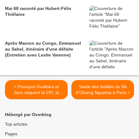
Mai 68 raconté par Hubert-Félix
Thiéfaine
Après Macron au Congo, Emmanuel
au Sahel, itinéraire d'une défaite
(Entretien avec Leslie Varenne)
< Pourquoi Ouattara et
Saisie des bolides du fils
Soro risquent la CPI, la
d'Obiang Nguema à Paris >
vidéo - par Michel Galy, le
3/10/2011
Hébergé par Overblog
Top articles
Pages