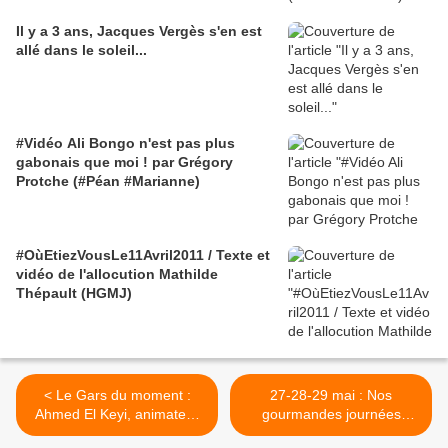
Il y a 3 ans, Jacques Vergès s'en est
allé dans le soleil...
#Vidéo Ali Bongo n'est pas plus
gabonais que moi ! par Grégory
Protche (#Péan #Marianne)
#OùEtiezVousLe11Avril2011 / Texte et
vidéo de l'allocution Mathilde
Thépault (HGMJ)
< Le Gars du moment :
27-28-29 mai : Nos
Ahmed El Keyi, animateur
gourmandes journées
de "Toutes les France", sur
littéraires, avec La Plume