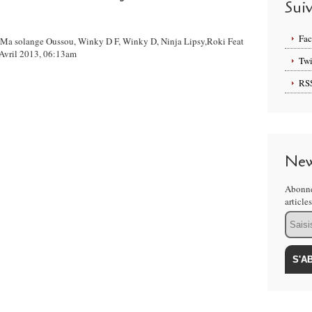
Sui
Fa
e, Ma solange Oussou, Winky D F, Winky D, Ninja Lipsy,Roki Feat
 Avril 2013, 06:13am
Twi
RS
New
Abonne
article
Email