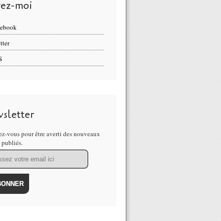
vez-moi
cebook
tter
S
sletter
z-vous pour être averti des nouveaux
s publiés.