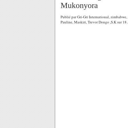
Mukonyora
Publié par Gri-Gri International, zimbabw
Pauline, Maskiri, Trevor Dongo ,S.K sur 18