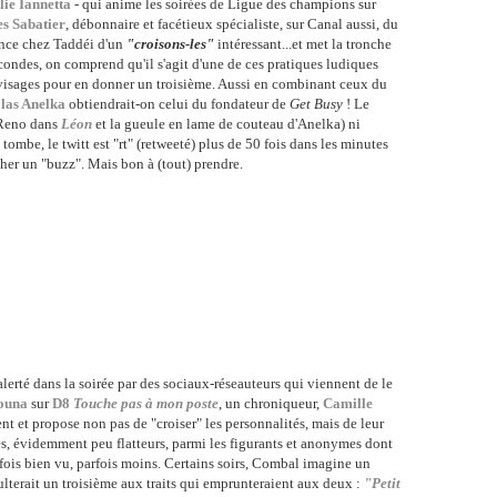
lie Iannetta
- qui anime les soirées de Ligue des champions sur
s Sabatier
, débonnaire et facétieux spécialiste, sur Canal aussi, du
sence chez Taddéi d'un
"croisons-les"
intéressant...et met la tronche
condes, on comprend qu'il s'agit d'une de ces pratiques ludiques
 visages pour en donner un troisième. Aussi en combinant ceux du
las Anelka
obtiendrait-on celui du fondateur de
Get Busy
! Le
e Reno dans
Léon
et la gueule en lame de couteau d'Anelka) ni
tombe, le twitt est "rt" (retweeté) plus de 50 fois dans les minutes
her un "buzz". Mais bon à (tout) prendre.
 alerté dans la soirée par des sociaux-réseauteurs qui viennent de le
ouna
sur
D8
Touche pas à mon poste
, un chroniqueur,
Camille
ient et propose non pas de "croiser" les personnalités, mais de leur
es, évidemment peu flatteurs, parmi les figurants et anonymes dont
rfois bien vu, parfois moins. Certains soirs, Combal imagine un
lterait un troisième aux traits qui emprunteraient aux deux :
"Petit