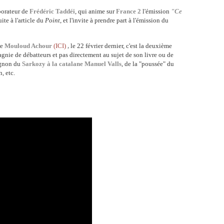
borateur de
Frédéric Taddéi
, qui anime sur
France 2
l'émission
"Ce
ite à l'article du
Point
, et l'invite à prendre part à l'émission du
de
Mouloud Achour
(ICI)
,
le 22 février dernier,
c'est la deuxième
pagnie de débatteurs et pas directement au sujet de son livre ou de
ignon du
Sarkozy à la catalane Manuel Valls
, de la "poussée" du
, etc.