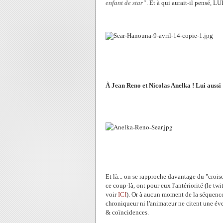
enfant de star"
. Et à qui aurait-il pensé, 
À Jean Reno et Nicolas Anelka ! Lui aussi !
Et là... on se rapproche davantage du "croiso
ce coup-là, ont pour eux l'antériorité (le twi
voir
ICI
).
Or à aucun moment de la séquence (
chroniqueur ni l'animateur ne citent une éve
& coïncidences.