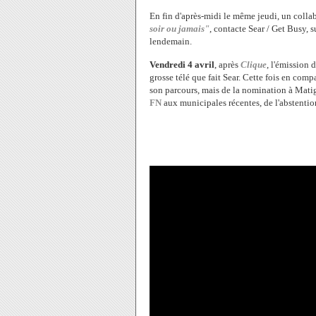
En fin d'après-midi le même jeudi, un colla
soir ou jamais"
, contacte Sear / Get Busy, su
lendemain.
Vendredi 4 avril
, après
Clique
, l'émission 
grosse télé que fait Sear. Cette fois en com
son parcours, mais de la nomination à Mat
FN
aux municipales récentes, de l'abstention