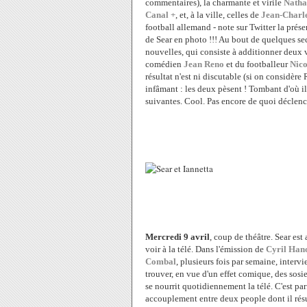
commentaires), la charmante et virile
Natha
Canal +
, et, à la ville, celles de
Jean-Charle
football allemand - note sur Twitter la pré
de Sear en photo !!! Au bout de quelques se
nouvelles, qui consiste à additionner deux
comédien
Jean Reno
et du footballeur
Nico
résultat n'est ni discutable (si on considèr
infâmant : les deux pèsent ! Tombant d'où il 
suivantes. Cool. Pas encore de quoi déclenc
Mercredi 9 avril
, coup de théâtre. Sear est
voir à la télé.
Dans l'émission de
Cyril Han
Combal
, plusieurs fois par semaine, interv
trouver, en vue d'un effet comique, des sosi
se nourrit quotidiennement la télé. C'est pa
accouplement entre deux people dont il résu