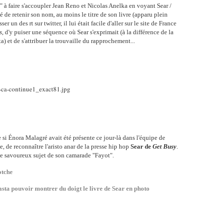
 à faire s'accoupler Jean Reno et Nicolas Anelka en voyant Sear /
 de retenir son nom, au moins le titre de son livre (apparu plein
r un des rt sur twitter, il lui était facile d'aller sur le site de France
s
, d'y puiser une séquence où Sear s'exprimait (à la différence de la
ta) et de s'attribuer la trouvaille du rapprochement...
 si Énora Malagré avait été présente ce jour-là dans l'équipe de
, de reconnaître l'aristo anar de la presse hip hop
Sear de
Get Busy
.
le savoureux sujet de son camarade "Fayot".
otche
sta pouvoir montrer du doigt le livre de Sear en photo