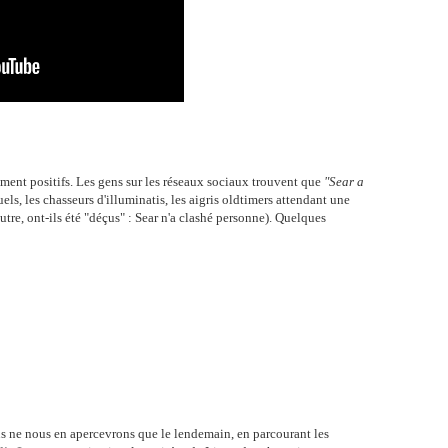
ement positifs. Les gens sur les réseaux sociaux trouvent que
"Sear a
els, les chasseurs d'illuminatis, les aigris oldtimers attendant une
re, ont-ils été "déçus" : Sear n'a clashé personne). Quelques
s ne nous en apercevrons que le lendemain, en parcourant les