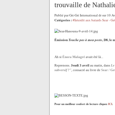
trouvaille de Nathali
Publié par Gri-Gri International dr sur 10 
Catégories :
#Interdit aux batards Sear - G
Émission
, D8, le 
Touche pas à mon poste
Ah si
Énora Malagré
avait été là...
Reprenons.
Jeudi 3 avril
au matin, dans
Le
subversif ?"
, consacré au livre de
Sear / Ge
Pour un meilleur confort de lecture cliquez
ICI
.