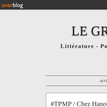
LE G
Littérature - P
ACC
#TPMP / Chez Hanoun