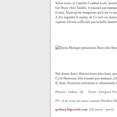
Selon nous, si Camille Combal avait "pensé"
Get Busy chez Taddéi, il n'aurait pas manqué
écran).
Alors qu'en imaginant qu'il ait vu passe
2, d'y regarder le replay de
Ce soir ou jamai
capture d'écran sollicitée par la belle Iannet
Nul doute donc, disions-nous plus haut, que
Cyril Hanouna, elle n'aurait pas manqué, elle
Et donc d'enrichir utilement et ultimement 
Photos / vidéos - dr Texte - Grégory Pr
PS : si tu veux toi aussi comme Doudou Ma
getbusy.bigcartel.com
(10 euros + port)