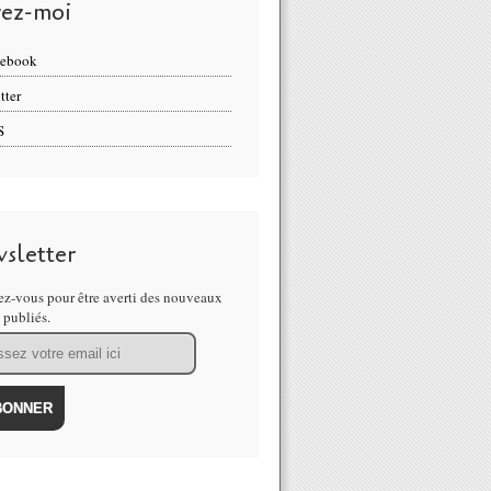
vez-moi
cebook
tter
S
sletter
z-vous pour être averti des nouveaux
s publiés.