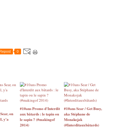
Repost
0
#10ans Promo d'Interdit
#10ans Sear / Get Busy,
Sear, on
aux bâtards : le tapin ou
aka Stéphane de
l, y'a
le sapin ? (#makingof
Monakojak
2014)
(#Interditauxbâtards)