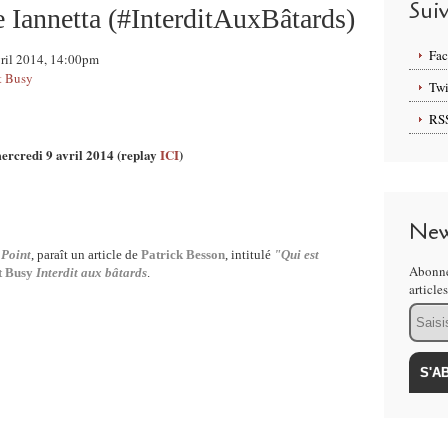
Sui
e Iannetta (#InterditAuxBâtards)
Fa
Avril 2014, 14:00pm
et Busy
Twi
RS
mercredi 9 avril 2014 (replay
ICI
)
New
 Point
, paraît un article de
Patrick Besson
, intitulé
"Qui est
Abonne
t Busy
Interdit aux bâtards
.
article
Email