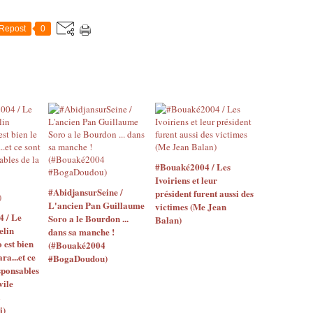
Repost
0
#Bouaké2004 / Les
Ivoiriens et leur
#AbidjansurSeine /
président furent aussi des
L'ancien Pan Guillaume
victimes (Me Jean
4 / Le
Soro a le Bourdon ...
Balan)
elin
dans sa manche !
o est bien
(#Bouaké2004
ara...et ce
#BogaDoudou)
sponsables
vile
i)