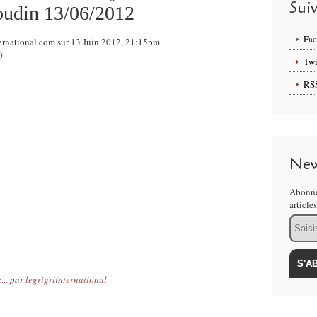
Sui
oudin 13/06/2012
Fa
ternational.com sur 13 Juin 2012, 21:15pm
0
Twi
RS
New
Abonne
article
Email
..
par
legrigriinternational