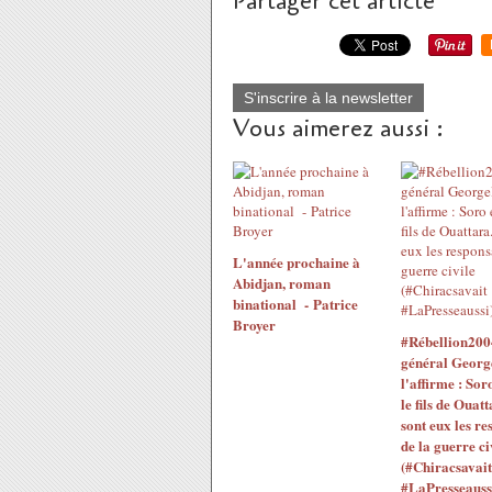
Partager cet article
S'inscrire à la newsletter
Vous aimerez aussi :
L'année prochaine à
Abidjan, roman
binational - Patrice
Broyer
#Rébellion200
général Georg
l'affirme : Sor
le fils de Ouatt
sont eux les re
de la guerre ci
(#Chiracsavait
#LaPresseauss