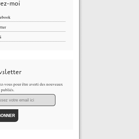
vez-moi
cebook
tter
S
sletter
z-vous pour être averti des nouveaux
s publiés.