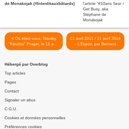
de Monakojak (#Interditauxbâtards)
< Où étiez-vous, Stanley
11 avril 2011 / 11 avril 2014
"Koudou" Prager, le 11 avril
- L'Espoir, par Bernard
2011 ? #31 (et bon
Houdin, conseiller de
anniversaire)
Laurent Gbagbo >
Hébergé par Overblog
Top articles
Pages
Contact
Signaler un abus
C.G.U.
Cookies et données personnelles
Préférences cookies