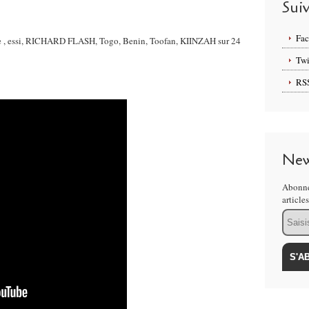
Sui
Fa
nge , essi, RICHARD FLASH, Togo, Benin, Toofan, KIINZAH sur 24
Twi
RS
New
Abonne
article
Email