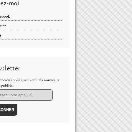
vez-moi
cebook
tter
S
sletter
z-vous pour être averti des nouveaux
s publiés.