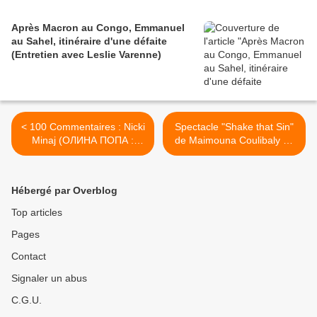
Après Macron au Congo, Emmanuel
au Sahel, itinéraire d'une défaite
(Entretien avec Leslie Varenne)
< 100 Commentaires : Nicki
Spectacle "Shake that Sin"
Minaj (ОЛИНА ПОПА :
de Maimouna Coulibaly au
NINTENDO)
Vendredi 27 Avril &
Dimanche 29 Avril au
Théatre de la Reine
Hébergé par Overblog
Blanche. >
Top articles
Pages
Contact
Signaler un abus
C.G.U.