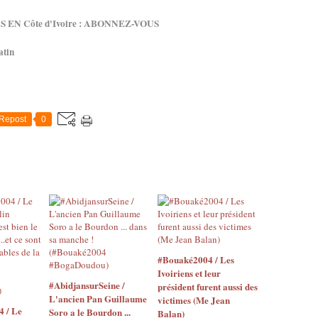
 EN Côte d'Ivoire : ABONNEZ-VOUS
atin
Repost
0
#Bouaké2004 / Les
Ivoiriens et leur
#AbidjansurSeine /
président furent aussi des
L'ancien Pan Guillaume
victimes (Me Jean
4 / Le
Soro a le Bourdon ...
Balan)