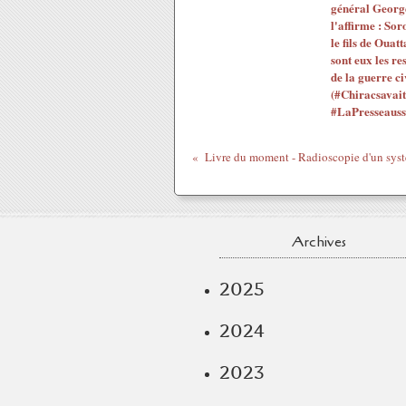
général Georg
l'affirme : Sor
le fils de Ouatt
sont eux les re
de la guerre ci
(#Chiracsavait
#LaPresseauss
Archives
2025
2024
2023