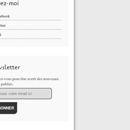
vez-moi
cebook
tter
S
sletter
z-vous pour être averti des nouveaux
s publiés.