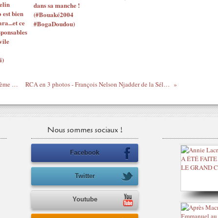
elin
dans sa manche !
o est bien
(#Bouaké2004
ara...et ce
#BogaDoudou)
sponsables
vile
i)
Livre du moment - Radioscopie d'un système de santé africain : le Sénégal - Félix Atchadé (l'Harmattan)
RCA en 3 photos - François Nelson Njadder de la Séléka et l'ambassadeur français de Ouattara J-M Simon, aka le goret
Nous sommes sociaux !
Facebook
Twitter
Youtube