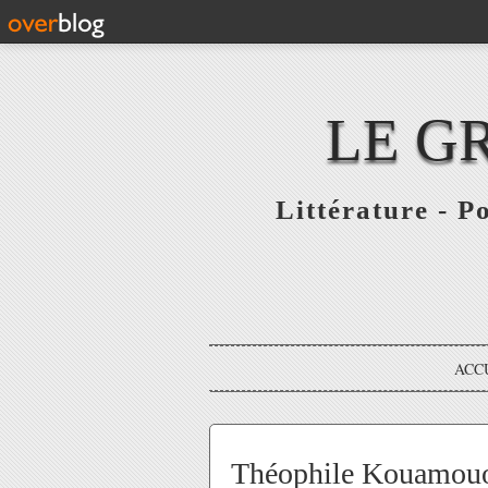
LE G
Littérature - P
ACC
Théophile Kouamouo 