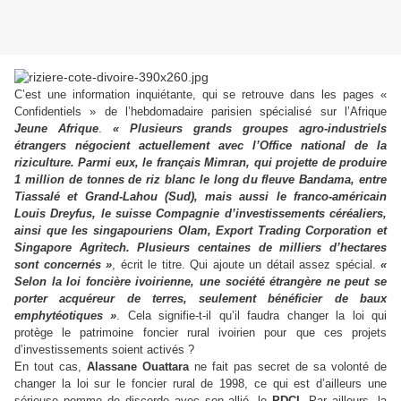
C’est une information inquiétante, qui se retrouve dans les pages «
Confidentiels » de l’hebdomadaire parisien spécialisé sur l’Afrique
Jeune Afrique
.
« Plusieurs grands groupes agro-industriels
étrangers négocient actuellement avec l’Office national de la
riziculture. Parmi eux, le français Mimran, qui projette de produire
1 million de tonnes de riz blanc le long du fleuve Bandama, entre
Tiassalé et Grand-Lahou (Sud), mais aussi le franco-américain
Louis Dreyfus, le suisse Compagnie d’investissements céréaliers,
ainsi que les singapouriens Olam, Export Trading Corporation et
Singapore Agritech. Plusieurs centaines de milliers d’hectares
sont concernés »
, écrit le titre. Qui ajoute un détail assez spécial.
«
Selon la loi foncière ivoirienne, une société étrangère ne peut se
porter acquéreur de terres, seulement bénéficier de baux
emphytéotiques »
. Cela signifie-t-il qu’il faudra changer la loi qui
protège le patrimoine foncier rural ivoirien pour que ces projets
d’investissements soient activés ?
En tout cas,
Alassane Ouattara
ne fait pas secret de sa volonté de
changer la loi sur le foncier rural de 1998, ce qui est d’ailleurs une
sérieuse pomme de discorde avec son allié, le
PDCI.
Par ailleurs, la