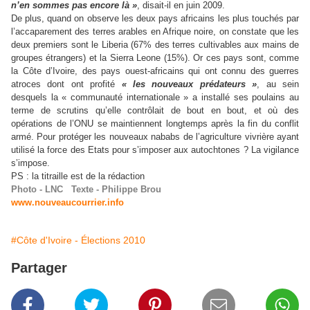
n’en sommes pas encore là »
, disait-il en juin 2009.
De plus, quand on observe les deux pays africains les plus touchés par
l’accaparement des terres arables en Afrique noire, on constate que les
deux premiers sont le Liberia (67% des terres cultivables aux mains de
groupes étrangers) et la Sierra Leone (15%). Or ces pays sont, comme
la Côte d’Ivoire, des pays ouest-africains qui ont connu des guerres
atroces dont ont profité
« les nouveaux prédateurs »
, au sein
desquels la « communauté internationale » a installé ses poulains au
terme de scrutins qu’elle contrôlait de bout en bout, et où des
opérations de l’ONU se maintiennent longtemps après la fin du conflit
armé. Pour protéger les nouveaux nababs de l’agriculture vivrière ayant
utilisé la force des Etats pour s’imposer aux autochtones ? La vigilance
s’impose.
PS : la titraille est de la rédaction
Photo - LNC Texte - Philippe Brou
www.nouveaucourrier.info
#Côte d'Ivoire - Élections 2010
Partager