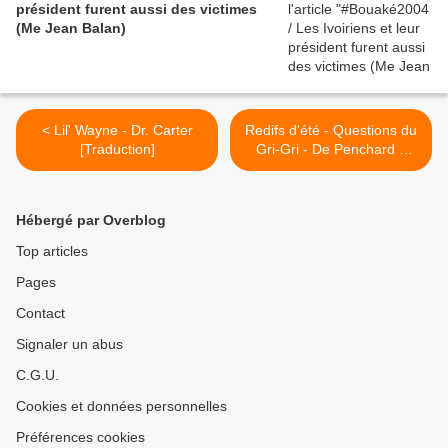
président furent aussi des victimes
(Me Jean Balan)
< Lil' Wayne - Dr. Carter
Redifs d'été - Questions du
[Traduction]
Gri-Gri - De Penchard à
Sassou, une certaine idée
de la France - juin 2009 >
Hébergé par Overblog
Top articles
Pages
Contact
Signaler un abus
C.G.U.
Cookies et données personnelles
Préférences cookies