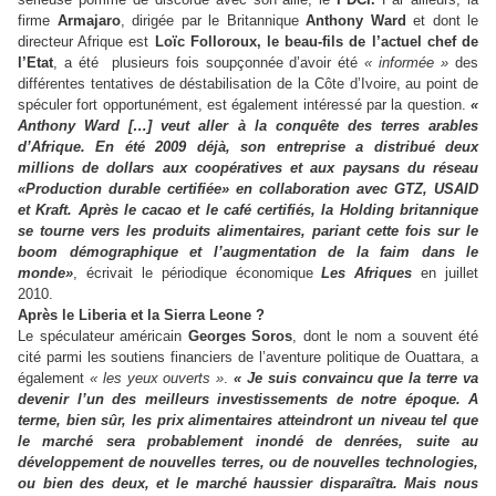
firme
Armajaro
, dirigée par le Britannique
Anthony Ward
et dont le
directeur Afrique est
Loïc Folloroux, le beau-fils de l’actuel chef de
l’Etat
, a été plusieurs fois soupçonnée d’avoir été
« informée »
des
différentes tentatives de déstabilisation de la Côte d’Ivoire, au point de
spéculer fort opportunément, est également intéressé par la question.
«
Anthony Ward […] veut aller à la conquête des terres arables
d’Afrique. En été 2009 déjà, son entreprise a distribué deux
millions de dollars aux coopératives et aux paysans du réseau
«Production durable certifiée» en collaboration avec GTZ, USAID
et Kraft. Après le cacao et le café certifiés, la Holding britannique
se tourne vers les produits alimentaires, pariant cette fois sur le
boom démographique et l’augmentation de la faim dans le
monde»
, écrivait le périodique économique
Les Afriques
en juillet
2010.
Après le Liberia et la Sierra Leone ?
Le spéculateur américain
Georges Soros
, dont le nom a souvent été
cité parmi les soutiens financiers de l’aventure politique de Ouattara, a
également
« les yeux ouverts »
.
« Je suis convaincu que la terre va
devenir l’un des meilleurs investissements de notre époque. A
terme, bien sûr, les prix alimentaires atteindront un niveau tel que
le marché sera probablement inondé de denrées, suite au
développement de nouvelles terres, ou de nouvelles technologies,
ou bien des deux, et le marché haussier disparaîtra. Mais nous