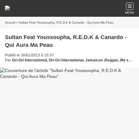
MENU
Accueil
» Sultan Feat Youssoupha, R.E.D.K & Canardo - Qui Aura Ma Peau
Sultan Feat Youssoupha, R.E.D.K & Canardo -
Qui Aura Ma Peau
Publié le 30/01/2013 à 15:57
Par
Gri-Gri International, Gri-Gri International, Jamaican ,Reggae, Ma solange oussou, New York, Blues, France, Love Paris, Music, Asian Hip pop avec D-Unit (디유닛) , Sony, Sultan Feat Youssoupha, R.E.D.K & Canardo, Europe