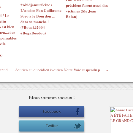
#AbidjansurSeine /
président furent aussi des
L'ancien Pan Guillaume
victimes (Me Jean
4 / Le
Soro a le Bourdon ...
Balan)
elin
dans sa manche !
o est bien
(#Bouaké2004
ara...et ce
#BogaDoudou)
sponsables
vile
i)
Le Nouveau Réveil vole les dessins d'enfant des gens !!!
Soutien au quotidien ivoirien Notre Voie suspendu par Ouattara
Nous sommes sociaux !
Facebook
Twitter