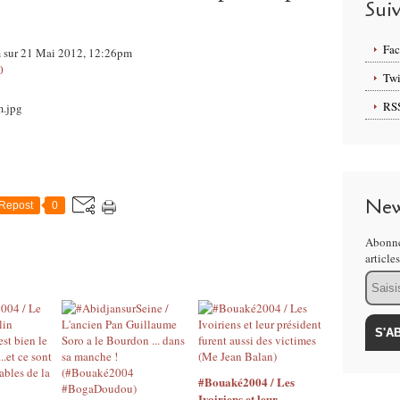
Sui
Fa
om sur 21 Mai 2012, 12:26pm
0
Twi
RS
New
Repost
0
Abonne
article
Email
#Bouaké2004 / Les
Ivoiriens et leur