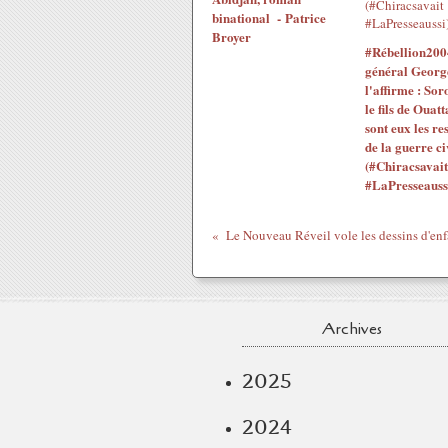
binational - Patrice
Broyer
#Rébellion200
général Georg
l'affirme : Sor
le fils de Ouatt
sont eux les re
de la guerre ci
(#Chiracsavait
#LaPresseauss
Archives
2025
2024