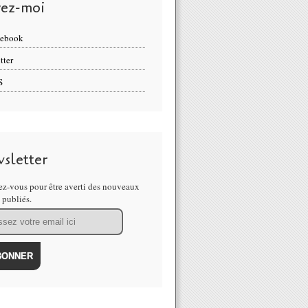
vez-moi
cebook
tter
S
sletter
z-vous pour être averti des nouveaux
s publiés.