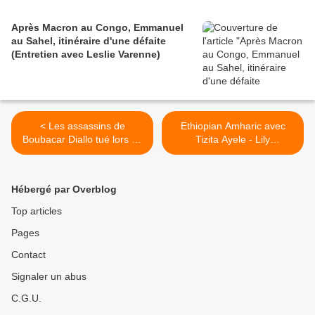
Après Macron au Congo, Emmanuel
au Sahel, itinéraire d'une défaite
(Entretien avec Leslie Varenne)
< Les assassins de
Ethiopian Amharic avec
Boubacar Diallo tué lors du
Tizita Ayele - Lily
Paris-Dakar 2006 courent le
Negeregne Bota ... >
Dakar 2012 !
Hébergé par Overblog
Top articles
Pages
Contact
Signaler un abus
C.G.U.