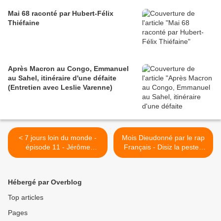
Mai 68 raconté par Hubert-Félix
Thiéfaine
Après Macron au Congo, Emmanuel
au Sahel, itinéraire d'une défaite
(Entretien avec Leslie Varenne)
< 7 jours loin du monde -
Mois Dieudonné par le rap
épisode 11 - Jérôme
Français - Disiz la peste :
Reijasse (Case Départ,
MC Pikachou (Interlude) >
Dieudonné, Rodin, Caro,
Karim et Burgalat toujours)
Hébergé par Overblog
Top articles
Pages