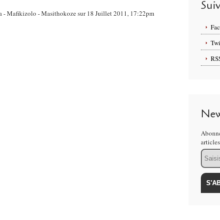
Sui
ca - Mafikizolo - Masithokoze sur 18 Juillet 2011, 17:22pm
Fa
Twi
RS
New
Abonne
article
Email