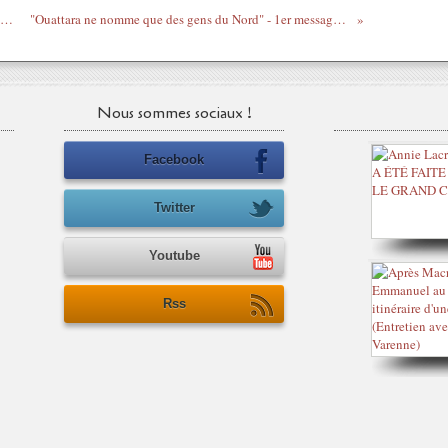
kah Badu - We don’t need no more trouble - Les Dames du Reggae, par Princess Erika
"Ouattara ne nomme que des gens du Nord" - 1er message public officiel de Charles Blé Goudé - 16 juillet 2011 - Paris
Nous sommes sociaux !
Facebook
Twitter
Youtube
Rss