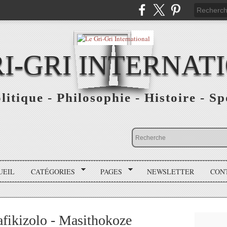
RI-GRI INTERNAT
olitique - Philosophie - Histoire - S
UEIL
CATÉGORIES
PAGES
NEWSLETTER
CON
afikizolo - Masithokoze