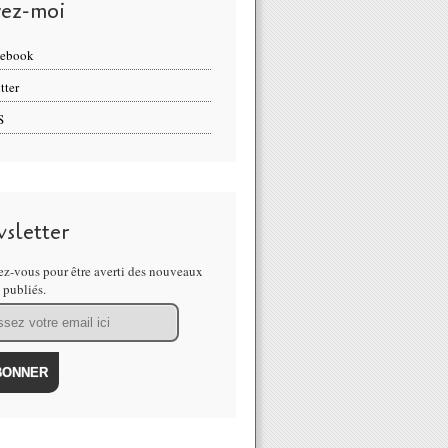
vez-moi
cebook
tter
S
sletter
z-vous pour être averti des nouveaux
s publiés.