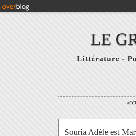
LE G
Littérature - P
ACC
Souria Adèle est Ma