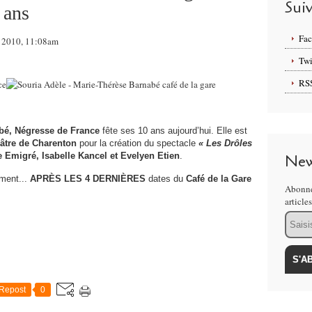
Sui
 ans
Fa
il 2010, 11:08am
Twi
RS
bé, Négresse de France
fête ses 10 ans aujourd’hui. Elle est
âtre de Charenton
pour la création du spectacle
« Les Drôles
e Emigré, Isabelle Kancel et Evelyen Etien
.
New
ment...
APRÈS LES 4 DERNIÈRES
dates du
Café de la Gare
Abonne
article
Email
Repost
0