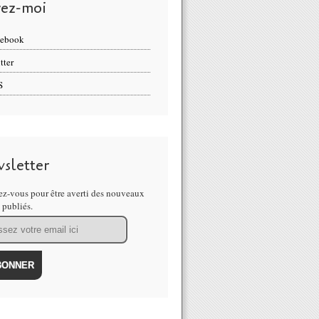
vez-moi
cebook
tter
S
sletter
z-vous pour être averti des nouveaux
s publiés.