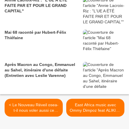
Annie Lacroix-Riz : "L'UE A ÉTÉ
FAITE PAR ET POUR LE GRAND
CAPITAL"
Mai 68 raconté par Hubert-Félix
Thiéfaine
Après Macron au Congo, Emmanuel
au Sahel, itinéraire d'une défaite
(Entretien avec Leslie Varenne)
< Le Nouveau Réveil osea-
East Africa music avec
t-il nous voler aussi ce
Ommy Dimpoz feat ALIKIBA
dessin de Ouattara par
: NAI NAI >
Ezzat ?