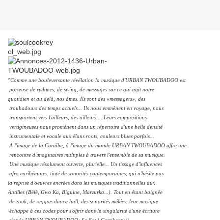
"Comme une bouleversante révélation la musique d'URBAN TWOUBADOO est
porteuse de rythmes, de swing, de messages sur ce qui agit notre
quotidien et au delà, nos âmes. Ils sont des «messagers», des
troubadours des temps actuels... Ils nous emmènent en voyage, nous
transportent vers l'ailleurs, des ailleurs.... Leurs compositions
vertigineuses nous promènent dans un répertoire d'une belle densité
instrumentale et vocale aux élans roots, couleurs blues parfois...
A l'image de la Caraïbe, à l'image du monde URBAN TWOUBADOO offre une
rencontre d'imaginaires multiples à travers l'ensemble de sa musique.
Une musique résolument ouverte, plurielle... Un tissage d'influences
afro caribéennes, tinté de sonorités contemporaines, qui n'hésite pas
la reprise d'oeuvres encrées dans les musiques traditionnelles aux
Antilles (Bèlè, Gwo Ka, Biguine, Marzurka...). Tout en étant baignée
de zouk, de reggae-dance hall, des sonorités mélées, leur musique
échappe à ces codes pour s'offrir dans la singularité d'une écriture