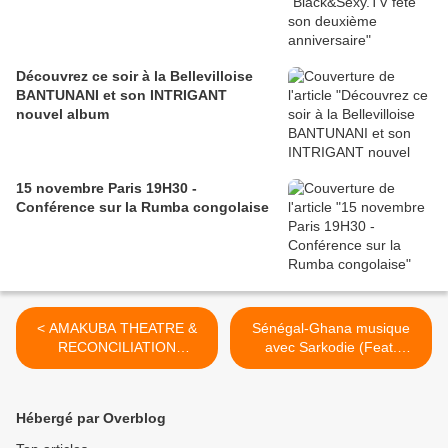
Découvrez ce soir à la Bellevilloise
BANTUNANI et son INTRIGANT
nouvel album
15 novembre Paris 19H30 -
Conférence sur la Rumba congolaise
< AMAKUBA THEATRE &
Sénégal-Ghana musique
RECONCILIATION
avec Sarkodie (Feat.
BURUNDI/BELGIQUE Mise
Viviane Chidid) : Hallelujah
en scène de Frédérique
>
Lecomte, Mercredi 3 avril
Hébergé par Overblog
2013, 19 H, Galerie BENJ.