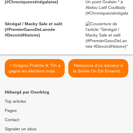
(#Chroniquessénégalaise)
Sénégal / Macky Sale et salit
(#PremierGaouDeLannée
#DevoirdHistoire)
< Grégory Protche lit "On a
Naissance d'un danseur à
gagné les élections mais on
la Soirée On Est Ensemble
a perdu la guerre"
- 4/02/2012 >
Hébergé par Overblog
Top articles
Pages
Contact
Signaler un abus