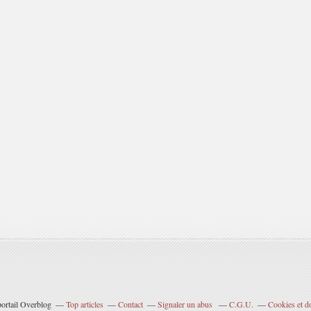
portail Overblog
Top articles
Contact
Signaler un abus
C.G.U.
Cookies et d