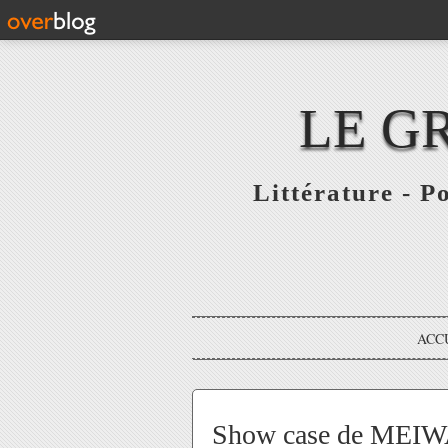
LE G
Littérature - P
ACC
Show case de MEIWA