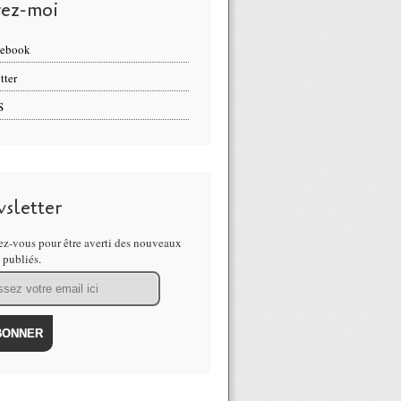
vez-moi
cebook
tter
S
sletter
z-vous pour être averti des nouveaux
s publiés.