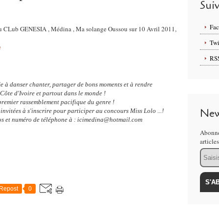
Sui
Fa
au CLub GENESIA , Médina , Ma solange Oussou sur 10 Avril 2011,
Twi
e
RS
tée à danser chanter, partager de bons moments et à rendre
Côte d'Ivoire et partout dans le monde !
 premier rassemblement pacifique du genre !
New
nvitées à s'inscrire pour participer au concours Miss Lolo ...!
tos et numéro de téléphone à : icimedina@hotmail.com
Abonne
article
Email
Repost
0