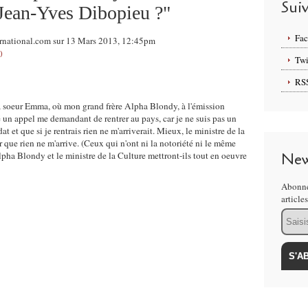
Sui
e Jean-Yves Dibopieu ?"
Fa
ternational.com sur 13 Mars 2013, 12:45pm
0
Twi
RS
ma soeur Emma, où mon grand frère Alpha Blondy, à l'émission
 un appel me demandant de rentrer au pays, car je ne suis pas un
at et que si je rentrais rien ne m'arriverait. Mieux, le ministre de la
r que rien ne m'arrive. (Ceux qui n'ont ni la notoriété ni le même
pha Blondy et le ministre de la Culture mettront-ils tout en oeuvre
New
Abonne
article
Email