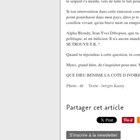
le serpent t'a mordu, vers de terre te fait peur
Si ton intervention dans cette émission cons
point pourchassé dans mon pays, alros je te 
couillon vivant, qu'un brave mort ou emrpiso
Alpha Blondy, Jean-Yves Dibopieu, que tu co
politique, ni un milicien. Il n'a aucun manda
SE TROUVE-T-IL ?
Quand tu répondras à cette question, tu comp
Merci, grand frère, de t'inquiéter pour moi. 
QUE DIEU BENISSE LA COTE D IVOIRE
Photo - dr Texte - Serges Kassy
Partager cet article
S'inscrire à la newsletter