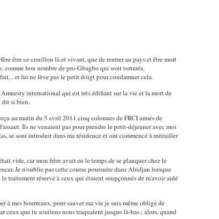
fère être ce couillon là et vivant, que de rentrer au pays et être mort
e, comme bon nombre de pro-Gbagbo qui sont torturés,
it... et lui ne lève pas le petit doigt pour condamner cela.
Amnesty international qui est très édifiant sur la vie et la mort de
dit si bien.
 reçu au matin du 5 avril 2011 cinq colonnes de FRCI armés de
 d'assaut. Ils ne venaient pas pour prendre le petit-déjeuner avec moi
cas, se sont introduit dans ma résidence et ont commencé à mitrailler
tait vide, car mon frère avait eu le temps de se planquer chez le
ncer. Je n'oublie pas cette course poursuite dans Abidjan lorsque
et le traitement réservé à ceux qui étaient soupçonnés de m'avoir aidé
per à mes bourreaux, pour sauver ma vie je suis même obligé de
car ceux que tu soutiens nous traquaient jusque là-bas ; alors, quand