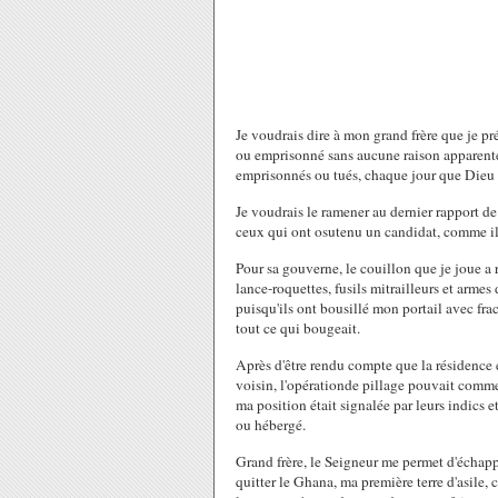
Je voudrais dire à mon grand frère que je pré
ou emprisonné sans aucune raison apparent
emprisonnés ou tués, chaque jour que Dieu fa
Je voudrais le ramener au dernier rapport de 
ceux qui ont osutenu un candidat, comme il 
Pour sa gouverne, le couillon que je joue a
lance-roquettes, fusils mitrailleurs et armes
puisqu'ils ont bousillé mon portail avec fra
tout ce qui bougeait.
Après d'être rendu compte que la résidence é
voisin, l'opérationde pillage pouvait comme
ma position était signalée par leurs indics 
ou hébergé.
Grand frère, le Seigneur me permet d'échap
quitter le Ghana, ma première terre d'asile, 