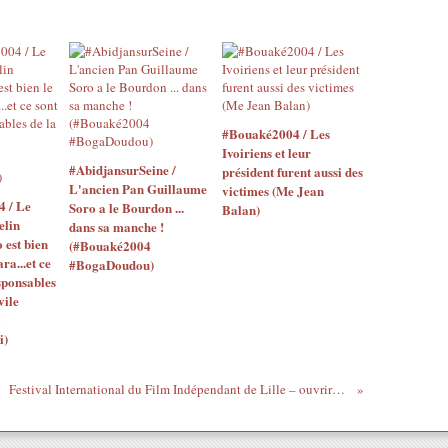
#Bouaké2004 / Les
Ivoiriens et leur
#AbidjansurSeine /
président furent aussi des
L'ancien Pan Guillaume
victimes (Me Jean
4 / Le
Soro a le Bourdon ...
Balan)
elin
dans sa manche !
o est bien
(#Bouaké2004
ara...et ce
#BogaDoudou)
sponsables
vile
i)
Festival International du Film Indépendant de Lille – ouvrira les écrans de sa 9e édition à Lille du 08 au 14 Avril 2013.