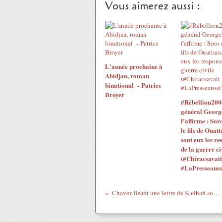
Vous aimerez aussi :
L'année prochaine à
Abidjan, roman
binational - Patrice
Broyer
#Rébellion200
général Georg
l'affirme : Sor
le fils de Ouatt
sont eux les re
de la guerre ci
(#Chiracsavait
#LaPresseauss
Chavez lisant une lettre de Kadhafi sous les bombes de Sarkozy et de l'OTAN