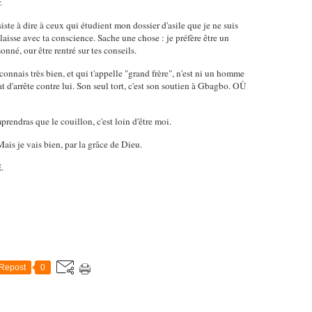
.
iste à dire à ceux qui étudient mon dossier d'asile que je ne suis
laisse avec ta conscience. Sache une chose : je préfère être un
nné, our être rentré sur tes conseils.
nnais très bien, et qui t'appelle "grand frère", n'est ni un homme
t d'arrête contre lui. Son seul tort, c'est son soutien à Gbagbo. OÙ
rendras que le couillon, c'est loin d'être moi.
Mais je vais bien, par la grâce de Dieu.
.
Repost
0