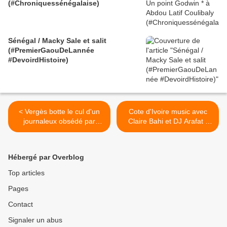
(#Chroniquessénégalaise)
Sénégal / Macky Sale et salit
(#PremierGaouDeLannée
#DevoirdHistoire)
< Vergès botte le cul d'un
Cote d'Ivoire music avec
journaleux obsédé par
Claire Bahi et DJ Arafat :
l'antisémitisme - Gars du
Reinta Fouinta >
moment
Hébergé par Overblog
Top articles
Pages
Contact
Signaler un abus