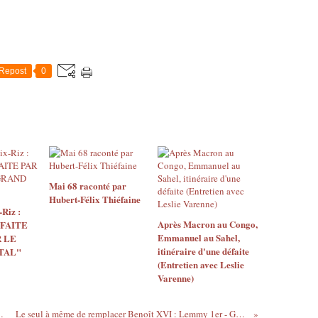
Repost
0
Mai 68 raconté par
Hubert-Félix Thiéfaine
Riz :
Après Macron au Congo,
 FAITE
Emmanuel au Sahel,
 LE
itinéraire d'une défaite
TAL"
(Entretien avec Leslie
Varenne)
l ki nou rude ...
Le seul à même de remplacer Benoît XVI : Lemmy 1er - Gars du moment