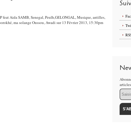
Sui
Fa
 DIOP feat Aida SAMB, Senegal, Peulh,GELONGAL, Musique, antilles,
okhé, ma solange Oussou, Awadi sur 13 Février 2013, 15:30pm
Twi
RS
New
Abonne
article
Email