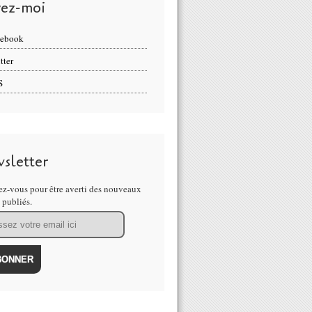
vez-moi
cebook
tter
S
sletter
z-vous pour être averti des nouveaux
s publiés.