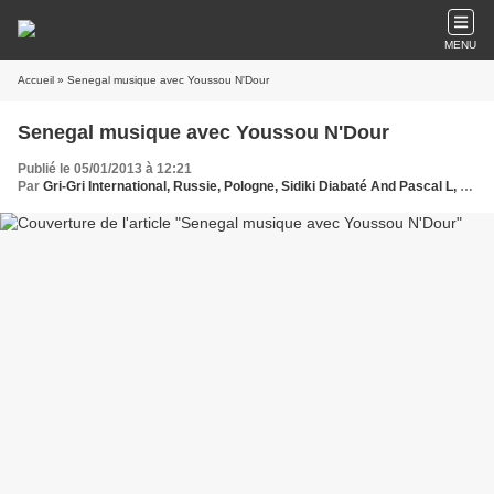
MENU
Accueil
» Senegal musique avec Youssou N'Dour
Senegal musique avec Youssou N'Dour
Publié le 05/01/2013 à 12:21
Par
Gri-Gri International, Russie, Pologne, Sidiki Diabaté And Pascal L, Ma solange oussou, New York, Blues, Youssou NDOUR, Music, Afrique, Sony, Hollywood, Europe