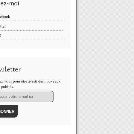
vez-moi
cebook
tter
S
sletter
z-vous pour être averti des nouveaux
s publiés.