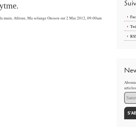
Sui
ytme.
Fa
s la main, Afrisue, Ma solange Oussou sur 2 Mai 2012, 09:00am
Twi
RS
New
Abonne
article
Email