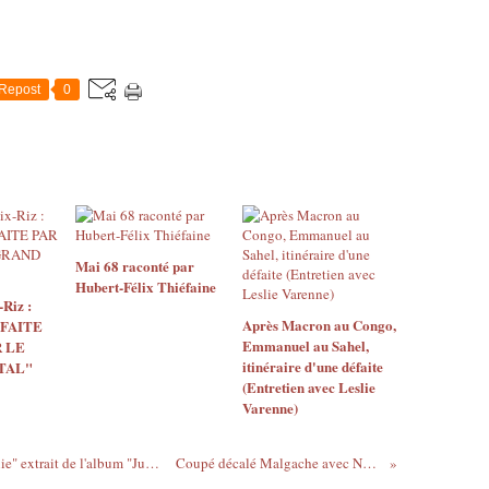
Repost
0
Mai 68 raconté par
Hubert-Félix Thiéfaine
Riz :
Après Macron au Congo,
 FAITE
Emmanuel au Sahel,
 LE
itinéraire d'une défaite
TAL"
(Entretien avec Leslie
Varenne)
Paris-Prague-Chicago Musique : "Insomnie" extrait de l'album "JusteErika" de Princess Erika
Coupé décalé Malgache avec Novah : olo samy