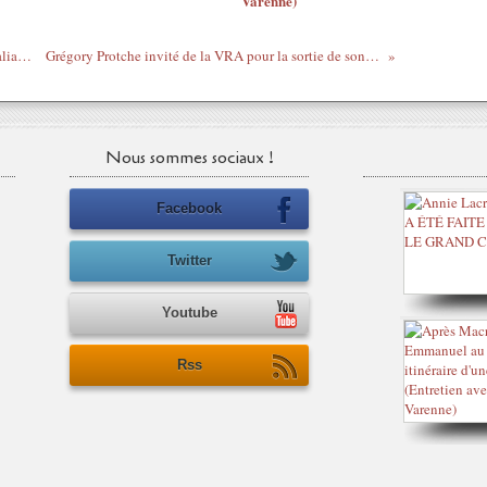
Varenne)
Le Gars du moment - Christian d'Alayer, alias le "Con de Blanc", théoricien du "Crime médiatique contre l'Afrique"
Grégory Protche invité de la VRA pour la sortie de son livre : "On a gagné les élections, mais on a perdu la guerre" - Part 1 : Le 11 avril 2011
Nous sommes sociaux !
Facebook
Twitter
Youtube
Rss