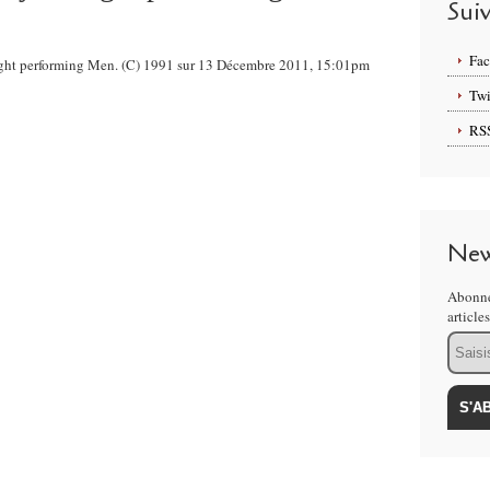
Sui
Fa
night performing Men. (C) 1991 sur 13 Décembre 2011, 15:01pm
Twi
RS
New
Abonne
article
Email