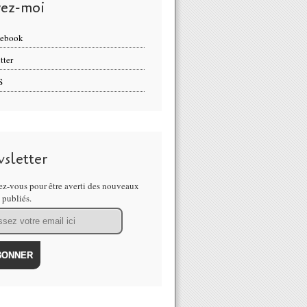
vez-moi
cebook
tter
S
sletter
z-vous pour être averti des nouveaux
s publiés.