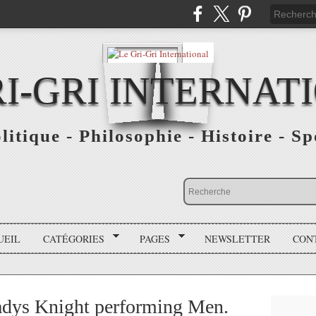
RI-GRI INTERNAT
olitique - Philosophie - Histoire - S
UEIL
CATÉGORIES
PAGES
NEWSLETTER
CON
adys Knight performing Men.