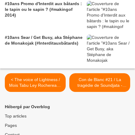
#10ans Promo d'Interdit aux bâtards :
le tapin ou le sapin ? (#makingof
2014)
#10ans Sear / Get Busy, aka Stéphane
de Monakojak (#Interditauxbâtards)
< The voice of Lightness /
Con de Blanc #21 / La
Mois Tabu Ley Rochereau -
tragédie de Soundjata -
O'Hambe
Christian d'Alayer le texte >
Hébergé par Overblog
Top articles
Pages
Contact