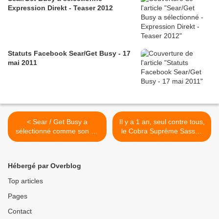
Expression Direkt - Teaser 2012
Statuts Facebook Sear/Get Busy - 17
mai 2011
< Sear / Get Busy a
Il y a 1 an, seul contre tous,
sélectionné comme son du
le Cobra Suprême Sassou
jour...
"gagnait" les élections... >
Hébergé par Overblog
Top articles
Pages
Contact