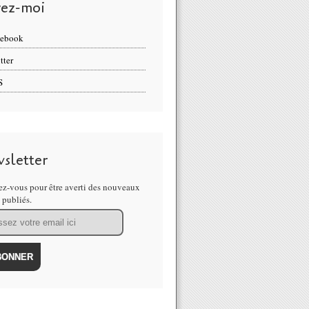
vez-moi
cebook
tter
S
sletter
z-vous pour être averti des nouveaux
s publiés.