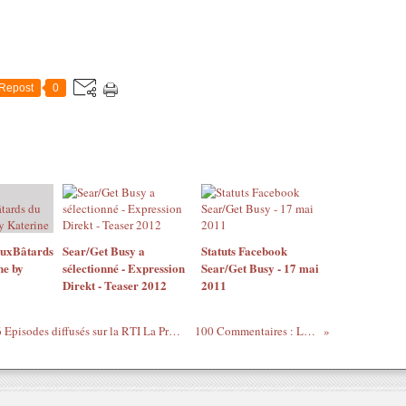
Repost
0
AuxBâtards
Sear/Get Busy a
Statuts Facebook
ne by
sélectionné - Expression
Sear/Get Busy - 17 mai
Direkt - Teaser 2012
2011
CASTING TOP EBENE SAISON II, En 16 Episodes diffusés sur la RTI La Première / www.rti.ci
100 Commentaires : L.V....MH