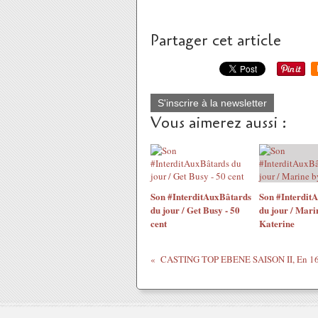
Partager cet article
S'inscrire à la newsletter
Vous aimerez aussi :
Son #InterditAuxBâtards
Son #Interdit
du jour / Get Busy - 50
du jour / Mari
cent
Katerine