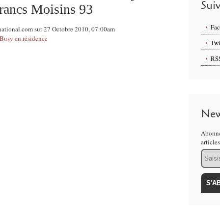
Sui
rancs Moisins 93
Fa
rnational.com sur 27 Octobre 2010, 07:00am
 Busy en résidence
Twi
RS
New
Abonne
article
Email