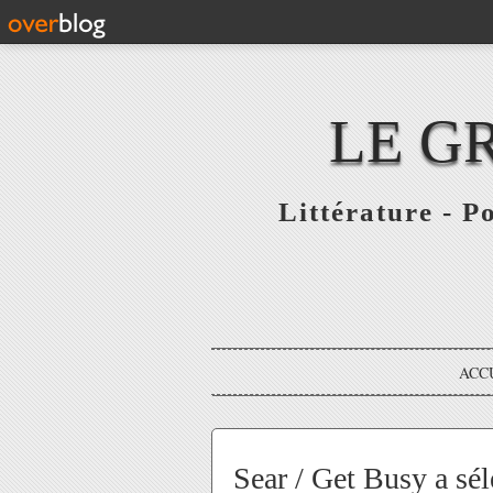
LE G
Littérature - P
ACC
Sear / Get Busy a sé